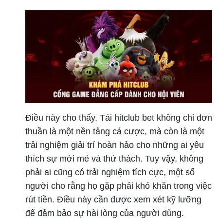
Điều này cho thấy, Tải hitclub bet không chỉ đơn
thuần là một nền tảng cá cược, mà còn là một
trải nghiệm giải trí hoàn hảo cho những ai yêu
thích sự mới mẻ và thử thách. Tuy vậy, không
phải ai cũng có trải nghiệm tích cực, một số
người cho rằng họ gặp phải khó khăn trong việc
rút tiền. Điều này cần được xem xét kỹ lưỡng
để đảm bảo sự hài lòng của người dùng.