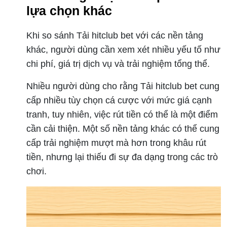
lựa chọn khác
Khi so sánh Tải hitclub bet với các nền tảng
khác, người dùng cần xem xét nhiều yếu tố như
chi phí, giá trị dịch vụ và trải nghiệm tổng thể.
Nhiều người dùng cho rằng Tải hitclub bet cung
cấp nhiều tùy chọn cá cược với mức giá cạnh
tranh, tuy nhiên, việc rút tiền có thể là một điểm
cần cải thiện. Một số nền tảng khác có thể cung
cấp trải nghiệm mượt mà hơn trong khâu rút
tiền, nhưng lại thiếu đi sự đa dạng trong các trò
chơi.