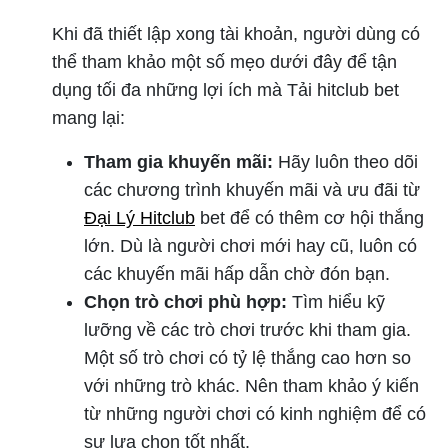
Khi đã thiết lập xong tài khoản, người dùng có
thể tham khảo một số mẹo dưới đây để tận
dụng tối đa những lợi ích mà Tải hitclub bet
mang lại:
Tham gia khuyến mãi:
Hãy luôn theo dõi
các chương trình khuyến mãi và ưu đãi từ
Đại Lý Hitclub
bet để có thêm cơ hội thắng
lớn. Dù là người chơi mới hay cũ, luôn có
các khuyến mãi hấp dẫn chờ đón bạn.
Chọn trò chơi phù hợp:
Tìm hiểu kỹ
lưỡng về các trò chơi trước khi tham gia.
Một số trò chơi có tỷ lệ thắng cao hơn so
với những trò khác. Nên tham khảo ý kiến
từ những người chơi có kinh nghiệm để có
sự lựa chọn tốt nhất.