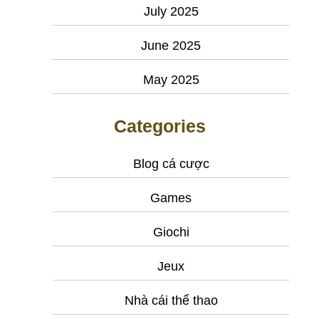
July 2025
June 2025
May 2025
Categories
Blog cá cược
Games
Giochi
Jeux
Nhà cái thể thao