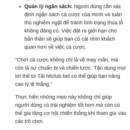
Quản lý ngân sách:
Người dùng cần xác
định ngân sách cá cược của mình và tuân
thủ nghiêm ngặt để tránh tình trạng thua lỗ
không đáng có. Việc đặt ra giới hạn cho
bản thân sẽ giúp bạn có cái nhìn khách
quan hơn về việc cá cược.
“Chơi cá cược không chỉ là về may mắn, mà
còn là sự chuẩn bị và chiến lược. Tận dụng mọi
lợi thế từ Tải hitclub bet có thể giúp bạn nâng
cao tỷ lệ thắng.”
Thực hiện những mẹo này không chỉ giúp
người dùng có trải nghiệm tốt hơn mà còn có
thể gia tăng cơ hội chiến thắng khi tham gia vào
các trò chơi.