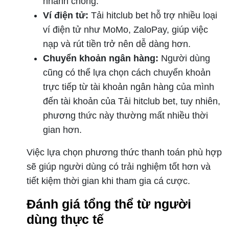
nhanh chóng.
Ví điện tử:
Tải hitclub bet hỗ trợ nhiều loại
ví điện tử như MoMo, ZaloPay, giúp việc
nạp và rút tiền trở nên dễ dàng hơn.
Chuyển khoản ngân hàng:
Người dùng
cũng có thể lựa chọn cách chuyển khoản
trực tiếp từ tài khoản ngân hàng của mình
đến tài khoản của Tải hitclub bet, tuy nhiên,
phương thức này thường mất nhiều thời
gian hơn.
Việc lựa chọn phương thức thanh toán phù hợp
sẽ giúp người dùng có trải nghiệm tốt hơn và
tiết kiệm thời gian khi tham gia cá cược.
Đánh giá tổng thể từ người
dùng thực tế