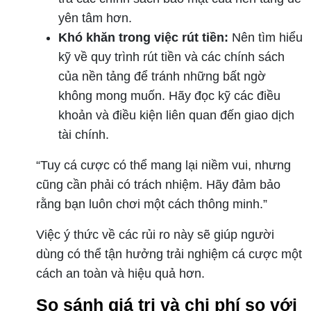
yên tâm hơn.
Khó khăn trong việc rút tiền:
Nên tìm hiểu
kỹ về quy trình rút tiền và các chính sách
của nền tảng để tránh những bất ngờ
không mong muốn. Hãy đọc kỹ các điều
khoản và điều kiện liên quan đến giao dịch
tài chính.
“Tuy cá cược có thể mang lại niềm vui, nhưng
cũng cần phải có trách nhiệm. Hãy đảm bảo
rằng bạn luôn chơi một cách thông minh.”
Việc ý thức về các rủi ro này sẽ giúp người
dùng có thể tận hưởng trải nghiệm cá cược một
cách an toàn và hiệu quả hơn.
So sánh giá trị và chi phí so với