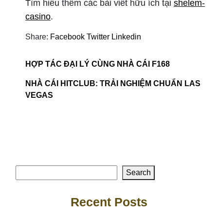
Tìm hiểu thêm các bài viết hữu ích tại
shelem-
casino
.
Share:
Facebook
Twitter
Linkedin
HỢP TÁC ĐẠI LÝ CÙNG NHÀ CÁI F168
NHÀ CÁI HITCLUB: TRẢI NGHIỆM CHUẨN LAS
VEGAS
Search
Search
Recent Posts