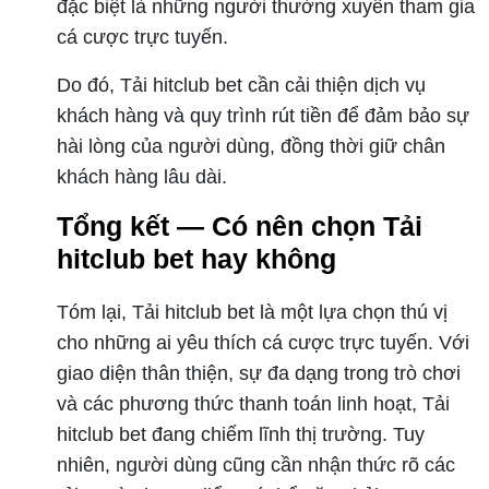
đặc biệt là những người thường xuyên tham gia
cá cược trực tuyến.
Do đó, Tải hitclub bet cần cải thiện dịch vụ
khách hàng và quy trình rút tiền để đảm bảo sự
hài lòng của người dùng, đồng thời giữ chân
khách hàng lâu dài.
Tổng kết — Có nên chọn Tải
hitclub bet hay không
Tóm lại, Tải hitclub bet là một lựa chọn thú vị
cho những ai yêu thích cá cược trực tuyến. Với
giao diện thân thiện, sự đa dạng trong trò chơi
và các phương thức thanh toán linh hoạt, Tải
hitclub bet đang chiếm lĩnh thị trường. Tuy
nhiên, người dùng cũng cần nhận thức rõ các