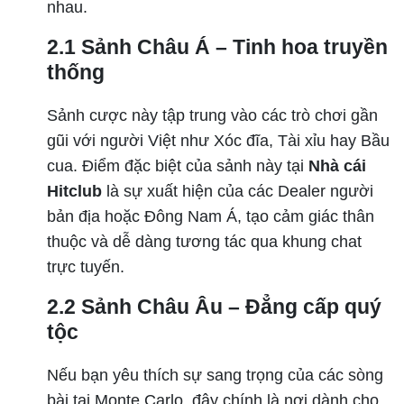
nhau.
2.1 Sảnh Châu Á – Tinh hoa truyền
thống
Sảnh cược này tập trung vào các trò chơi gần
gũi với người Việt như Xóc đĩa, Tài xỉu hay Bầu
cua. Điểm đặc biệt của sảnh này tại
Nhà cái
Hitclub
là sự xuất hiện của các Dealer người
bản địa hoặc Đông Nam Á, tạo cảm giác thân
thuộc và dễ dàng tương tác qua khung chat
trực tuyến.
2.2 Sảnh Châu Âu – Đẳng cấp quý
tộc
Nếu bạn yêu thích sự sang trọng của các sòng
bài tại Monte Carlo, đây chính là nơi dành cho