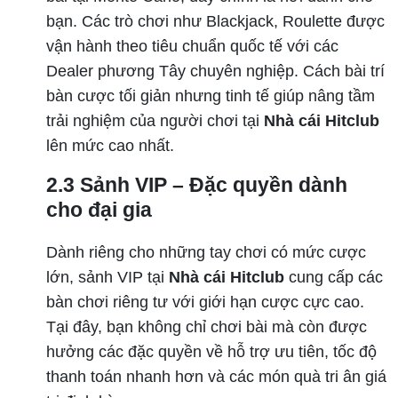
bạn. Các trò chơi như Blackjack, Roulette được
vận hành theo tiêu chuẩn quốc tế với các
Dealer phương Tây chuyên nghiệp. Cách bài trí
bàn cược tối giản nhưng tinh tế giúp nâng tầm
trải nghiệm của người chơi tại
Nhà cái Hitclub
lên mức cao nhất.
2.3 Sảnh VIP – Đặc quyền dành
cho đại gia
Dành riêng cho những tay chơi có mức cược
lớn, sảnh VIP tại
Nhà cái Hitclub
cung cấp các
bàn chơi riêng tư với giới hạn cược cực cao.
Tại đây, bạn không chỉ chơi bài mà còn được
hưởng các đặc quyền về hỗ trợ ưu tiên, tốc độ
thanh toán nhanh hơn và các món quà tri ân giá