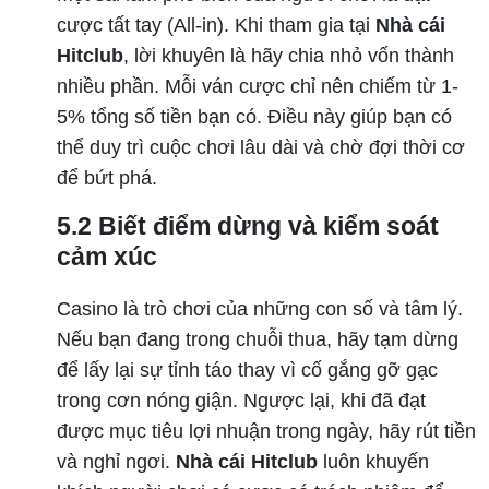
cược tất tay (All-in). Khi tham gia tại
Nhà cái
Hitclub
, lời khuyên là hãy chia nhỏ vốn thành
nhiều phần. Mỗi ván cược chỉ nên chiếm từ 1-
5% tổng số tiền bạn có. Điều này giúp bạn có
thể duy trì cuộc chơi lâu dài và chờ đợi thời cơ
để bứt phá.
5.2 Biết điểm dừng và kiểm soát
cảm xúc
Casino là trò chơi của những con số và tâm lý.
Nếu bạn đang trong chuỗi thua, hãy tạm dừng
để lấy lại sự tỉnh táo thay vì cố gắng gỡ gạc
trong cơn nóng giận. Ngược lại, khi đã đạt
được mục tiêu lợi nhuận trong ngày, hãy rút tiền
và nghỉ ngơi.
Nhà cái Hitclub
luôn khuyến