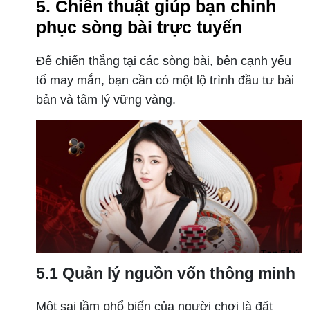
5. Chiến thuật giúp bạn chinh
phục sòng bài trực tuyến
Để chiến thắng tại các sòng bài, bên cạnh yếu
tố may mắn, bạn cần có một lộ trình đầu tư bài
bản và tâm lý vững vàng.
5.1 Quản lý nguồn vốn thông minh
Một sai lầm phổ biến của người chơi là đặt