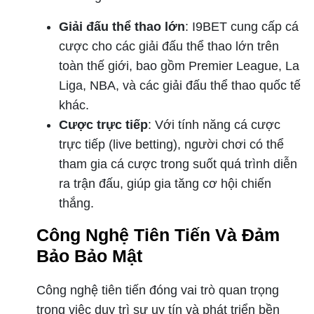
Giải đấu thể thao lớn
: I9BET cung cấp cá
cược cho các giải đấu thể thao lớn trên
toàn thế giới, bao gồm Premier League, La
Liga, NBA, và các giải đấu thể thao quốc tế
khác.
Cược trực tiếp
: Với tính năng cá cược
trực tiếp (live betting), người chơi có thể
tham gia cá cược trong suốt quá trình diễn
ra trận đấu, giúp gia tăng cơ hội chiến
thắng.
Công Nghệ Tiên Tiến Và Đảm
Bảo Bảo Mật
Công nghệ tiên tiến đóng vai trò quan trọng
trong việc duy trì sự uy tín và phát triển bền