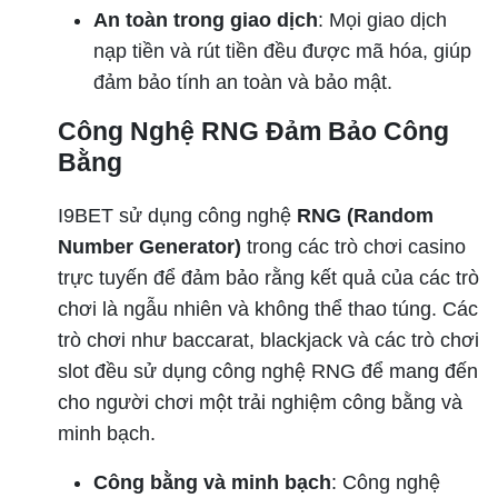
An toàn trong giao dịch
: Mọi giao dịch
nạp tiền và rút tiền đều được mã hóa, giúp
đảm bảo tính an toàn và bảo mật.
Công Nghệ RNG Đảm Bảo Công
Bằng
I9BET sử dụng công nghệ
RNG (Random
Number Generator)
trong các trò chơi casino
trực tuyến để đảm bảo rằng kết quả của các trò
chơi là ngẫu nhiên và không thể thao túng. Các
trò chơi như baccarat, blackjack và các trò chơi
slot đều sử dụng công nghệ RNG để mang đến
cho người chơi một trải nghiệm công bằng và
minh bạch.
Công bằng và minh bạch
: Công nghệ