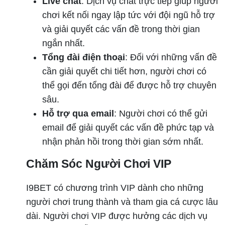
Live chat
: Dịch vụ chat trực tiếp giúp người
chơi kết nối ngay lập tức với đội ngũ hỗ trợ
và giải quyết các vấn đề trong thời gian
ngắn nhất.
Tổng đài điện thoại
: Đối với những vấn đề
cần giải quyết chi tiết hơn, người chơi có
thể gọi đến tổng đài để được hỗ trợ chuyên
sâu.
Hỗ trợ qua email
: Người chơi có thể gửi
email để giải quyết các vấn đề phức tạp và
nhận phản hồi trong thời gian sớm nhất.
Chăm Sóc Người Chơi VIP
I9BET có chương trình VIP dành cho những
người chơi trung thành và tham gia cá cược lâu
dài. Người chơi VIP được hưởng các dịch vụ