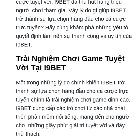
cược tuyệt vời, I9BET đã thu hút hàng triệu
người chơi tham gia. Vậy lý do gì giúp I9BET
trở thành sự lựa chọn hàng đầu cho cá cược
trực tuyến? Hãy cùng khám phá những yếu tố
quyết định làm nên sự thành công và uy tín của
I9BET.
Trải Nghiệm Chơi Game Tuyệt
Vời Tại I9BET
Một trong những lý do chính khiến I9BET trở
thành sự lựa chọn hàng đầu cho cá cược trực
tuyến chính là trải nghiệm chơi game đỉnh cao.
I9BET cung cấp các trò chơi từ các nhà phát
triển phần mềm nổi tiếng, mang đến cho người
chơi những giây phút giải trí tuyệt vời và đầy
thử thách.