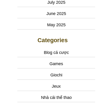
July 2025
June 2025
May 2025
Categories
Blog cá cược
Games
Giochi
Jeux
Nhà cái thể thao