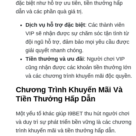
đặc biệt như hỗ trợ ưu tiên, tiền thưởng hấp
dẫn và các phần quà giá trị.
Dịch vụ hỗ trợ đặc biệt
: Các thành viên
VIP sẽ nhận được sự chăm sóc tận tình từ
đội ngũ hỗ trợ, đảm bảo mọi yêu cầu được
giải quyết nhanh chóng.
Tiền thưởng và ưu đãi
: Người chơi VIP
cũng nhận được các khoản tiền thưởng lớn
và các chương trình khuyến mãi độc quyền.
Chương Trình Khuyến Mãi Và
Tiền Thưởng Hấp Dẫn
Một yếu tố khác giúp I9BET thu hút người chơi
và duy trì sự phát triển bền vững là các chương
trình khuyến mãi và tiền thưởng hấp dẫn.