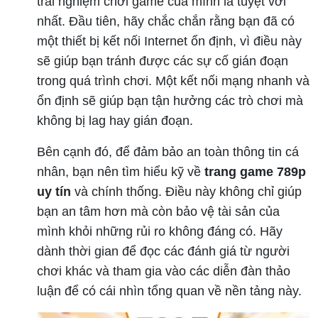
trải nghiệm chơi game của mình là tuyệt vời
nhất. Đầu tiên, hãy chắc chắn rằng bạn đã có
một thiết bị kết nối Internet ổn định, vì điều này
sẽ giúp bạn tránh được các sự cố gián đoạn
trong quá trình chơi. Một kết nối mạng nhanh và
ổn định sẽ giúp bạn tận hưởng các trò chơi mà
không bị lag hay gián đoạn.
Bên cạnh đó, để đảm bảo an toàn thông tin cá
nhân, bạn nên tìm hiểu kỹ về
trang game 789p
uy tín
và chính thống. Điều này không chỉ giúp
bạn an tâm hơn mà còn bảo vệ tài sản của
mình khỏi những rủi ro không đáng có. Hãy
dành thời gian để đọc các đánh giá từ người
chơi khác và tham gia vào các diễn đàn thảo
luận để có cái nhìn tổng quan về nền tảng này.