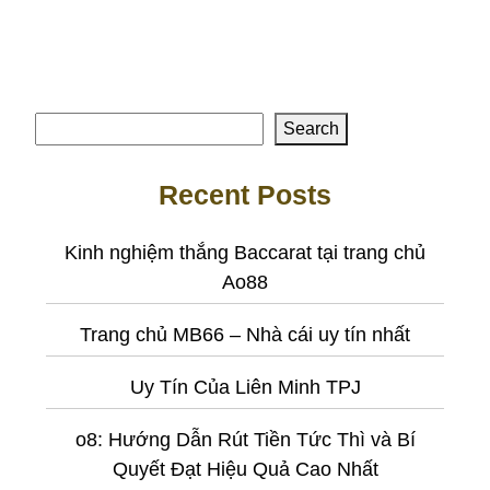
Search
Search
Recent Posts
Kinh nghiệm thắng Baccarat tại trang chủ
Ao88
Trang chủ MB66 – Nhà cái uy tín nhất
Uy Tín Của Liên Minh TPJ
o8: Hướng Dẫn Rút Tiền Tức Thì và Bí
Quyết Đạt Hiệu Quả Cao Nhất