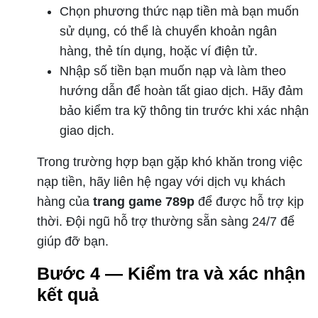
Chọn phương thức nạp tiền mà bạn muốn
sử dụng, có thể là chuyển khoản ngân
hàng, thẻ tín dụng, hoặc ví điện tử.
Nhập số tiền bạn muốn nạp và làm theo
hướng dẫn để hoàn tất giao dịch. Hãy đảm
bảo kiểm tra kỹ thông tin trước khi xác nhận
giao dịch.
Trong trường hợp bạn gặp khó khăn trong việc
nạp tiền, hãy liên hệ ngay với dịch vụ khách
hàng của
trang game 789p
để được hỗ trợ kịp
thời. Đội ngũ hỗ trợ thường sẵn sàng 24/7 để
giúp đỡ bạn.
Bước 4 — Kiểm tra và xác nhận
kết quả