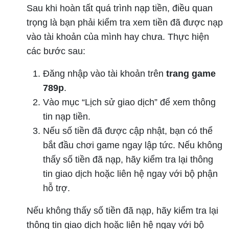
Sau khi hoàn tất quá trình nạp tiền, điều quan
trọng là bạn phải kiểm tra xem tiền đã được nạp
vào tài khoản của mình hay chưa. Thực hiện
các bước sau:
Đăng nhập vào tài khoản trên
trang game
789p
.
Vào mục “Lịch sử giao dịch” để xem thông
tin nạp tiền.
Nếu số tiền đã được cập nhật, bạn có thể
bắt đầu chơi game ngay lập tức. Nếu không
thấy số tiền đã nạp, hãy kiểm tra lại thông
tin giao dịch hoặc liên hệ ngay với bộ phận
hỗ trợ.
Nếu không thấy số tiền đã nạp, hãy kiểm tra lại
thông tin giao dịch hoặc liên hệ ngay với bộ