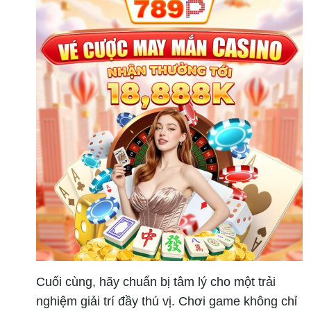
Cuối cùng, hãy chuẩn bị tâm lý cho một trải
nghiệm giải trí đầy thú vị. Chơi game không chỉ