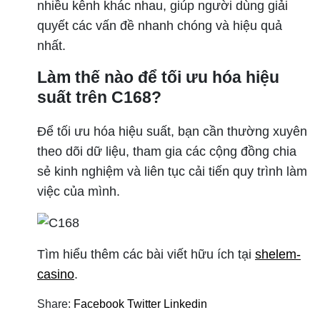
nhiều kênh khác nhau, giúp người dùng giải
quyết các vấn đề nhanh chóng và hiệu quả
nhất.
Làm thế nào để tối ưu hóa hiệu
suất trên C168?
Để tối ưu hóa hiệu suất, bạn cần thường xuyên
theo dõi dữ liệu, tham gia các cộng đồng chia
sẻ kinh nghiệm và liên tục cải tiến quy trình làm
việc của mình.
Tìm hiểu thêm các bài viết hữu ích tại
shelem-
casino
.
Share:
Facebook
Twitter
Linkedin