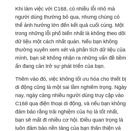
Khi làm việc với C168, có nhiều lỗi nhỏ mà
người dùng thường bỏ qua, nhưng chúng có
thể ảnh hưởng lớn đến kết quả cuối cùng. Một
trong những lỗi phổ biến nhất là không theo dõi
dữ liệu một cách nhất quán. Nếu bạn không
thường xuyên xem xét và phân tích dữ liệu của
mình, bạn sẽ không nhận ra những vấn đề tiềm
ẩn đang cản trở sự phát triển của bạn.
Thêm vào đó, việc không tối ưu hóa cho thiết bị
di động cũng là một sai lầm nghiêm trọng. Ngày
nay, ngày càng nhiều người dùng truy cập vào
C168 qua điện thoại di động, và nếu bạn không
đảm bảo rằng trải nghiệm của họ là tốt nhất,
bạn sẽ mất đi nhiều cơ hội. Điều quan trọng là
luôn đảm bảo nền tảng của bạn thân thiện và