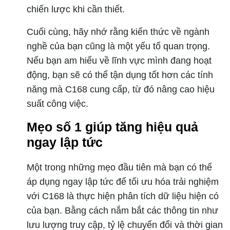
chiến lược khi cần thiết.
Cuối cùng, hãy nhớ rằng kiến thức về ngành
nghề của bạn cũng là một yếu tố quan trọng.
Nếu bạn am hiểu về lĩnh vực mình đang hoạt
động, bạn sẽ có thể tận dụng tốt hơn các tính
năng mà C168 cung cấp, từ đó nâng cao hiệu
suất công việc.
Mẹo số 1 giúp tăng hiệu quả
ngay lập tức
Một trong những mẹo đầu tiên mà bạn có thể
áp dụng ngay lập tức để tối ưu hóa trải nghiệm
với C168 là thực hiện phân tích dữ liệu hiện có
của bạn. Bằng cách nắm bắt các thông tin như
lưu lượng truy cập, tỷ lệ chuyển đổi và thời gian