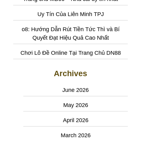
Uy Tín Của Liên Minh TPJ
o8: Hướng Dẫn Rút Tiền Tức Thì và Bí
Quyết Đạt Hiệu Quả Cao Nhất
Chơi Lô Đề Online Tại Trang Chủ DN88
Archives
June 2026
May 2026
April 2026
March 2026