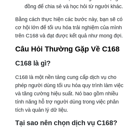
đồng để chia sẻ và học hỏi từ người khác.
Bằng cách thực hiện các bước này, bạn sẽ có
cơ hội lớn để tối ưu hóa trải nghiệm của mình
trên C168 và đạt được kết quả như mong đợi.
Câu Hỏi Thường Gặp Về C168
C168 là gì?
C168 là một nền tảng cung cấp dịch vụ cho
phép người dùng tối ưu hóa quy trình làm việc
và tăng cường hiệu suất. Nó bao gồm nhiều
tính năng hỗ trợ người dùng trong việc phân
tích và quản lý dữ liệu.
Tại sao nên chọn dịch vụ C168?