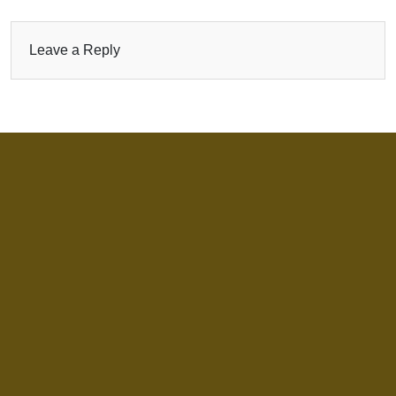
Leave a Reply