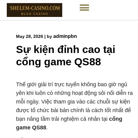
Skip
to
content
adminpbn
May 28, 2026
|
by
Sự kiện đỉnh cao tại
cổng game QS88
Thế giới giải trí trực tuyến không bao giờ ngủ
yên khi luôn có những hoạt động sôi nổi diễn ra
mỗi ngày. Việc tham gia vào các chuỗi sự kiện
được tổ chức bài bản chính là cách tốt nhất để
bạn nâng tầm trải nghiệm cá nhân tại
cổng
game QS88
.