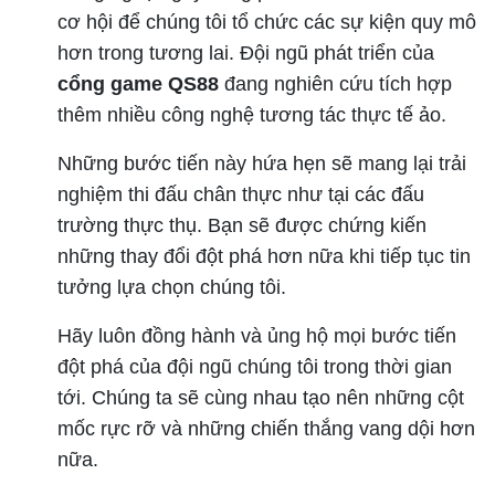
cơ hội để chúng tôi tổ chức các sự kiện quy mô
hơn trong tương lai. Đội ngũ phát triển của
cổng game QS88
đang nghiên cứu tích hợp
thêm nhiều công nghệ tương tác thực tế ảo.
Những bước tiến này hứa hẹn sẽ mang lại trải
nghiệm thi đấu chân thực như tại các đấu
trường thực thụ. Bạn sẽ được chứng kiến
những thay đổi đột phá hơn nữa khi tiếp tục tin
tưởng lựa chọn chúng tôi.
Hãy luôn đồng hành và ủng hộ mọi bước tiến
đột phá của đội ngũ chúng tôi trong thời gian
tới. Chúng ta sẽ cùng nhau tạo nên những cột
mốc rực rỡ và những chiến thắng vang dội hơn
nữa.