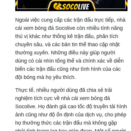
Ngoài việc cung cấp các trận đấu trực tiếp, nhà
cái xem bóng đá Socolive còn nhiều tính năng
thú vị khác như thống kê trận đấu, phân tích
chuyên sâu, và các bản tin thể thao cập nhật
thường xuyên. Những điều này giúp người
dùng có cái nhìn tổng thể và chính xác về diễn
biến các trận đấu cũng như tình hình của các
đội bóng mà họ yêu thích.
Thực tế, nhiều người dùng đã chia sẻ trải
nghiệm tích cực về nhà cái xem bóng đá
Socolive. Họ đánh giá cao tốc độ truyền tải hình
ảnh cũng như độ ổn định của dịch vụ, cho phép
họ thưởng thức các trận đấu mà không gặp