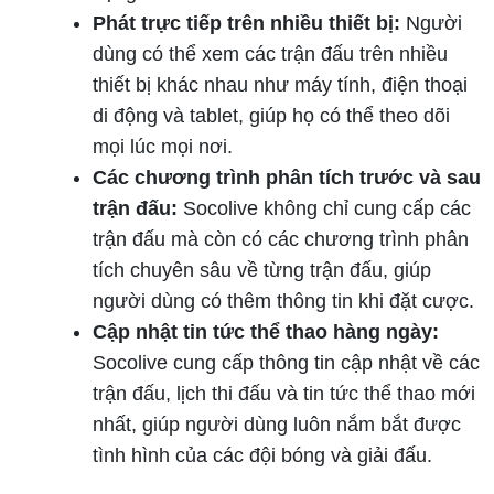
Phát trực tiếp trên nhiều thiết bị:
Người
dùng có thể xem các trận đấu trên nhiều
thiết bị khác nhau như máy tính, điện thoại
di động và tablet, giúp họ có thể theo dõi
mọi lúc mọi nơi.
Các chương trình phân tích trước và sau
trận đấu:
Socolive không chỉ cung cấp các
trận đấu mà còn có các chương trình phân
tích chuyên sâu về từng trận đấu, giúp
người dùng có thêm thông tin khi đặt cược.
Cập nhật tin tức thể thao hàng ngày:
Socolive cung cấp thông tin cập nhật về các
trận đấu, lịch thi đấu và tin tức thể thao mới
nhất, giúp người dùng luôn nắm bắt được
tình hình của các đội bóng và giải đấu.