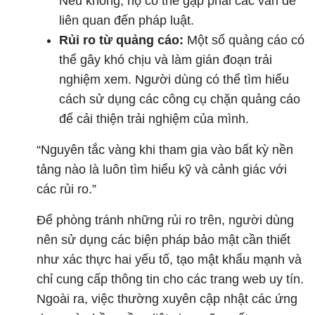
Nếu không, họ có thể gặp phải các vấn đề
liên quan đến pháp luật.
Rủi ro từ quảng cáo:
Một số quảng cáo có
thể gây khó chịu và làm gián đoạn trải
nghiệm xem. Người dùng có thể tìm hiểu
cách sử dụng các công cụ chặn quảng cáo
để cải thiện trải nghiệm của mình.
“Nguyên tắc vàng khi tham gia vào bất kỳ nền
tảng nào là luôn tìm hiểu kỹ và cảnh giác với
các rủi ro.”
Để phòng tránh những rủi ro trên, người dùng
nên sử dụng các biện pháp bảo mật cần thiết
như xác thực hai yếu tố, tạo mật khẩu mạnh và
chỉ cung cấp thông tin cho các trang web uy tín.
Ngoài ra, việc thường xuyên cập nhật các ứng