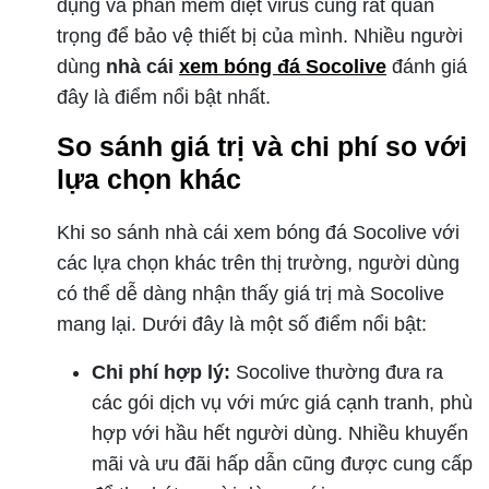
dụng và phần mềm diệt virus cũng rất quan
trọng để bảo vệ thiết bị của mình. Nhiều người
dùng
nhà cái
xem bóng đá Socolive
đánh giá
đây là điểm nổi bật nhất.
So sánh giá trị và chi phí so với
lựa chọn khác
Khi so sánh nhà cái xem bóng đá Socolive với
các lựa chọn khác trên thị trường, người dùng
có thể dễ dàng nhận thấy giá trị mà Socolive
mang lại. Dưới đây là một số điểm nổi bật:
Chi phí hợp lý:
Socolive thường đưa ra
các gói dịch vụ với mức giá cạnh tranh, phù
hợp với hầu hết người dùng. Nhiều khuyến
mãi và ưu đãi hấp dẫn cũng được cung cấp