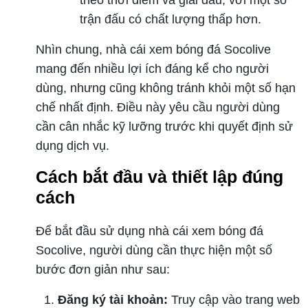
theo thời điểm và giải đấu, với một số
trận đấu có chất lượng thấp hơn.
Nhìn chung, nhà cái xem bóng đá Socolive
mang đến nhiều lợi ích đáng kể cho người
dùng, nhưng cũng không tránh khỏi một số hạn
chế nhất định. Điều này yêu cầu người dùng
cần cân nhắc kỹ lưỡng trước khi quyết định sử
dụng dịch vụ.
Cách bắt đầu và thiết lập đúng
cách
Để bắt đầu sử dụng nhà cái xem bóng đá
Socolive, người dùng cần thực hiện một số
bước đơn giản như sau:
Đăng ký tài khoản:
Truy cập vào trang web