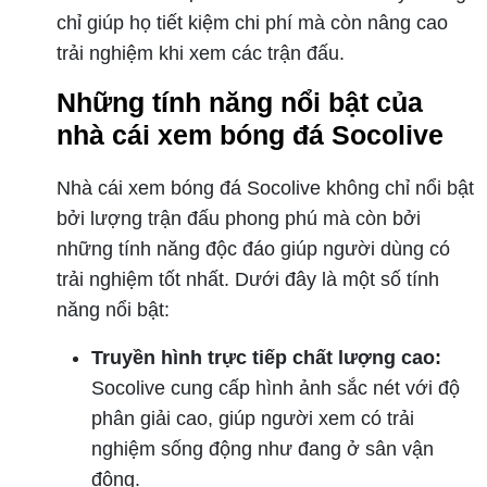
chỉ giúp họ tiết kiệm chi phí mà còn nâng cao
trải nghiệm khi xem các trận đấu.
Những tính năng nổi bật của
nhà cái xem bóng đá Socolive
Nhà cái xem bóng đá Socolive không chỉ nổi bật
bởi lượng trận đấu phong phú mà còn bởi
những tính năng độc đáo giúp người dùng có
trải nghiệm tốt nhất. Dưới đây là một số tính
năng nổi bật:
Truyền hình trực tiếp chất lượng cao:
Socolive cung cấp hình ảnh sắc nét với độ
phân giải cao, giúp người xem có trải
nghiệm sống động như đang ở sân vận
động.