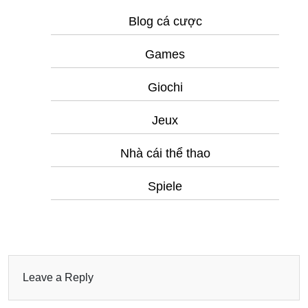
Blog cá cược
Games
Giochi
Jeux
Nhà cái thể thao
Spiele
Leave a Reply