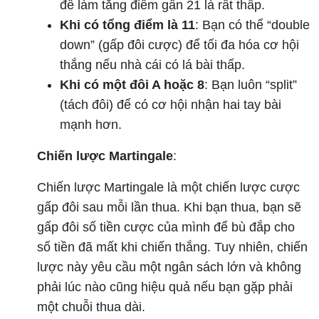
để làm tăng điểm gần 21 là rất thấp.
Khi có tổng điểm là 11
: Bạn có thể “double
down” (gấp đôi cược) để tối đa hóa cơ hội
thắng nếu nhà cái có lá bài thấp.
Khi có một đôi A hoặc 8
: Bạn luôn “split”
(tách đôi) để có cơ hội nhận hai tay bài
mạnh hơn.
Chiến lược Martingale
:
Chiến lược Martingale là một chiến lược cược
gấp đôi sau mỗi lần thua. Khi bạn thua, bạn sẽ
gấp đôi số tiền cược của mình để bù đắp cho
số tiền đã mất khi chiến thắng. Tuy nhiên, chiến
lược này yêu cầu một ngân sách lớn và không
phải lúc nào cũng hiệu quả nếu bạn gặp phải
một chuỗi thua dài.