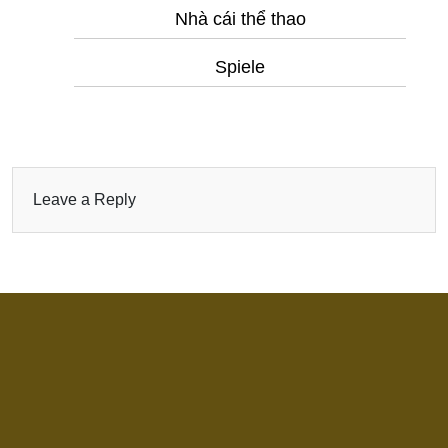
Nhà cái thể thao
Spiele
Leave a Reply