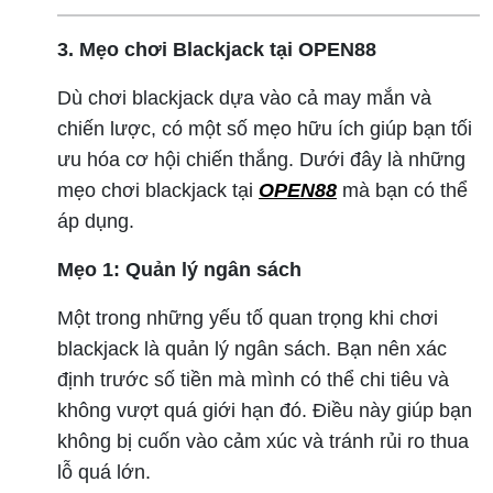
3. Mẹo chơi Blackjack tại OPEN88
Dù chơi blackjack dựa vào cả may mắn và
chiến lược, có một số mẹo hữu ích giúp bạn tối
ưu hóa cơ hội chiến thắng. Dưới đây là những
mẹo chơi blackjack tại
OPEN88
mà bạn có thể
áp dụng.
Mẹo 1: Quản lý ngân sách
Một trong những yếu tố quan trọng khi chơi
blackjack là quản lý ngân sách. Bạn nên xác
định trước số tiền mà mình có thể chi tiêu và
không vượt quá giới hạn đó. Điều này giúp bạn
không bị cuốn vào cảm xúc và tránh rủi ro thua
lỗ quá lớn.