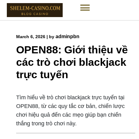
Skip
to
content
adminpbn
March 6, 2026
|
by
OPEN88: Giới thiệu về
các trò chơi blackjack
trực tuyến
Tìm hiểu về trò chơi blackjack trực tuyến tại
OPEN88, từ các quy tắc cơ bản, chiến lược
chơi hiệu quả đến các mẹo giúp bạn chiến
thắng trong trò chơi này.