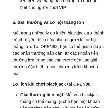
lớn hơn và mang đến những ưu đãi đặc
biệt cho người chơi VIP.
5. Giải thưởng và cơ hội thắng lớn
Một trong những lý do khiến blackjack trở thành
trò chơi yêu thích của nhiều người là cơ hội
thắng lớn. Tại OPEN88, bạn có thể giành được
các phần thưởng hấp dẫn, từ các khoản tiền
thưởng lớn trong các ván cược đến các giải
thưởng đặc biệt từ các chương trình khuyến
mãi.
Lợi ích khi chơi blackjack tại OPEN88:
Giải thưởng tiền mặt
: Mỗi ván blackjack
thắng có thể mang lại cho bạn một khoản