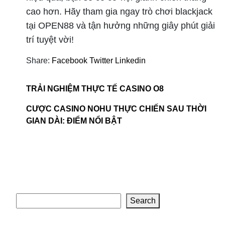
cao hơn. Hãy tham gia ngay trò chơi blackjack
tại OPEN88 và tận hưởng những giây phút giải
trí tuyệt vời!
Share:
Facebook
Twitter
Linkedin
TRẢI NGHIỆM THỰC TẾ CASINO O8
CƯỢC CASINO NOHU THỰC CHIẾN SAU THỜI
GIAN DÀI: ĐIỂM NỔI BẬT
Search
Search