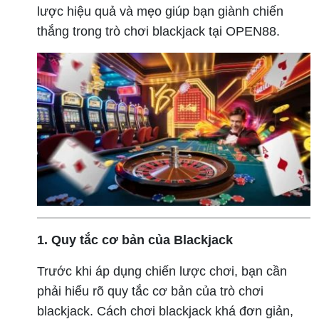
lược hiệu quả và mẹo giúp bạn giành chiến
thắng trong trò chơi blackjack tại OPEN88.
1. Quy tắc cơ bản của Blackjack
Trước khi áp dụng chiến lược chơi, bạn cần
phải hiểu rõ quy tắc cơ bản của trò chơi
blackjack. Cách chơi blackjack khá đơn giản,