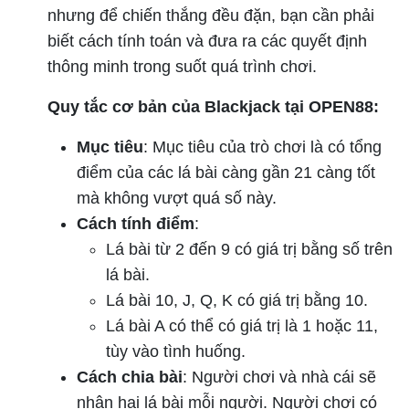
nhưng để chiến thắng đều đặn, bạn cần phải
biết cách tính toán và đưa ra các quyết định
thông minh trong suốt quá trình chơi.
Quy tắc cơ bản của Blackjack tại OPEN88:
Mục tiêu
: Mục tiêu của trò chơi là có tổng
điểm của các lá bài càng gần 21 càng tốt
mà không vượt quá số này.
Cách tính điểm
:
Lá bài từ 2 đến 9 có giá trị bằng số trên
lá bài.
Lá bài 10, J, Q, K có giá trị bằng 10.
Lá bài A có thể có giá trị là 1 hoặc 11,
tùy vào tình huống.
Cách chia bài
: Người chơi và nhà cái sẽ
nhận hai lá bài mỗi người. Người chơi có