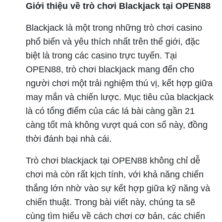
Giới thiệu về trò chơi Blackjack tại OPEN88
Blackjack là một trong những trò chơi casino
phổ biến và yêu thích nhất trên thế giới, đặc
biệt là trong các casino trực tuyến. Tại
OPEN88, trò chơi blackjack mang đến cho
người chơi một trải nghiệm thú vị, kết hợp giữa
may mắn và chiến lược. Mục tiêu của blackjack
là có tổng điểm của các lá bài càng gần 21
càng tốt mà không vượt quá con số này, đồng
thời đánh bại nhà cái.
Trò chơi blackjack tại OPEN88 không chỉ dễ
chơi mà còn rất kịch tính, với khả năng chiến
thắng lớn nhờ vào sự kết hợp giữa kỹ năng và
chiến thuật. Trong bài viết này, chúng ta sẽ
cùng tìm hiểu về cách chơi cơ bản, các chiến