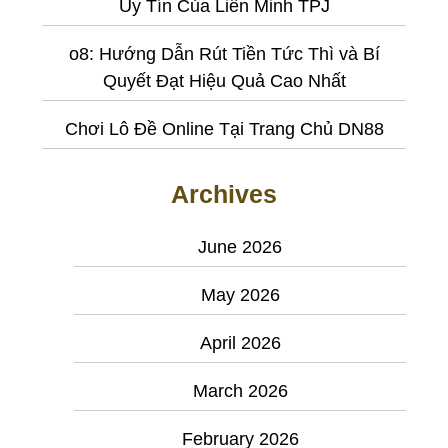
Uy Tín Của Liên Minh TPJ
o8: Hướng Dẫn Rút Tiền Tức Thì và Bí
Quyết Đạt Hiệu Quả Cao Nhất
Chơi Lô Đề Online Tại Trang Chủ DN88
Archives
June 2026
May 2026
April 2026
March 2026
February 2026