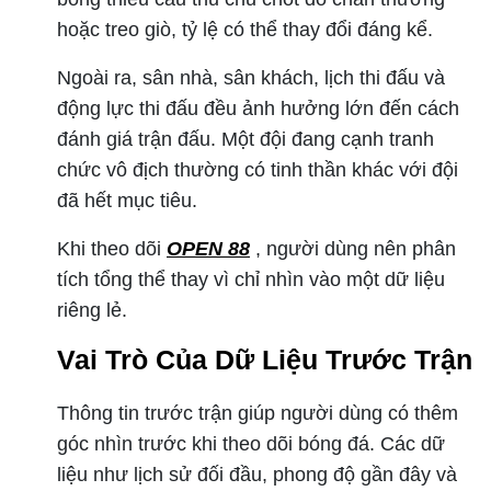
hoặc treo giò, tỷ lệ có thể thay đổi đáng kể.
Ngoài ra, sân nhà, sân khách, lịch thi đấu và
động lực thi đấu đều ảnh hưởng lớn đến cách
đánh giá trận đấu. Một đội đang cạnh tranh
chức vô địch thường có tinh thần khác với đội
đã hết mục tiêu.
Khi theo dõi
OPEN 88
, người dùng nên phân
tích tổng thể thay vì chỉ nhìn vào một dữ liệu
riêng lẻ.
Vai Trò Của Dữ Liệu Trước Trận
Thông tin trước trận giúp người dùng có thêm
góc nhìn trước khi theo dõi bóng đá. Các dữ
liệu như lịch sử đối đầu, phong độ gần đây và