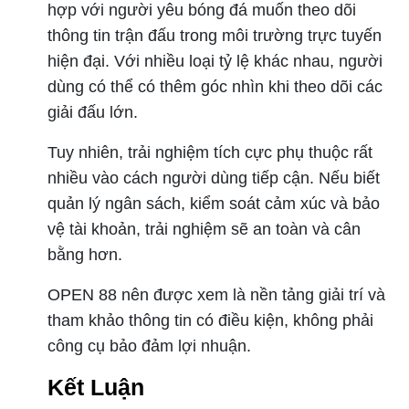
hợp với người yêu bóng đá muốn theo dõi
thông tin trận đấu trong môi trường trực tuyến
hiện đại. Với nhiều loại tỷ lệ khác nhau, người
dùng có thể có thêm góc nhìn khi theo dõi các
giải đấu lớn.
Tuy nhiên, trải nghiệm tích cực phụ thuộc rất
nhiều vào cách người dùng tiếp cận. Nếu biết
quản lý ngân sách, kiểm soát cảm xúc và bảo
vệ tài khoản, trải nghiệm sẽ an toàn và cân
bằng hơn.
OPEN 88 nên được xem là nền tảng giải trí và
tham khảo thông tin có điều kiện, không phải
công cụ bảo đảm lợi nhuận.
Kết Luận