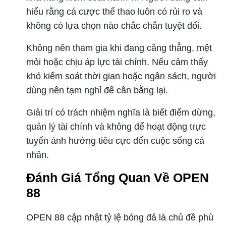
hiểu rằng cá cược thể thao luôn có rủi ro và
không có lựa chọn nào chắc chắn tuyệt đối.
Không nên tham gia khi đang căng thẳng, mệt
mỏi hoặc chịu áp lực tài chính. Nếu cảm thấy
khó kiểm soát thời gian hoặc ngân sách, người
dùng nên tạm nghỉ để cân bằng lại.
Giải trí có trách nhiệm nghĩa là biết điểm dừng,
quản lý tài chính và không để hoạt động trực
tuyến ảnh hưởng tiêu cực đến cuộc sống cá
nhân.
Đánh Giá Tổng Quan Về OPEN
88
OPEN 88 cập nhật tỷ lệ bóng đá là chủ đề phù