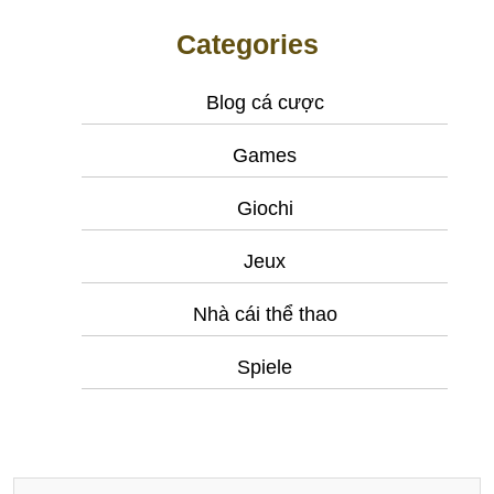
Categories
Blog cá cược
Games
Giochi
Jeux
Nhà cái thể thao
Spiele