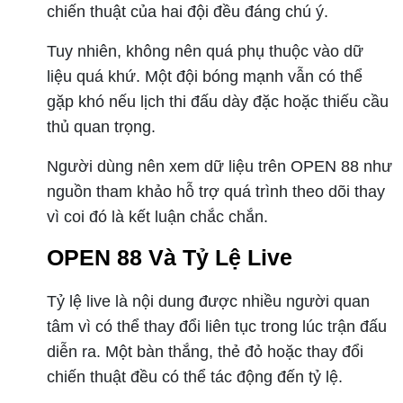
chiến thuật của hai đội đều đáng chú ý.
Tuy nhiên, không nên quá phụ thuộc vào dữ
liệu quá khứ. Một đội bóng mạnh vẫn có thể
gặp khó nếu lịch thi đấu dày đặc hoặc thiếu cầu
thủ quan trọng.
Người dùng nên xem dữ liệu trên OPEN 88 như
nguồn tham khảo hỗ trợ quá trình theo dõi thay
vì coi đó là kết luận chắc chắn.
OPEN 88 Và Tỷ Lệ Live
Tỷ lệ live là nội dung được nhiều người quan
tâm vì có thể thay đổi liên tục trong lúc trận đấu
diễn ra. Một bàn thắng, thẻ đỏ hoặc thay đổi
chiến thuật đều có thể tác động đến tỷ lệ.