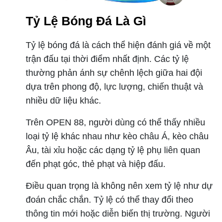
Tỷ Lệ Bóng Đá Là Gì
Tỷ lệ bóng đá là cách thể hiện đánh giá về một
trận đấu tại thời điểm nhất định. Các tỷ lệ
thường phản ánh sự chênh lệch giữa hai đội
dựa trên phong độ, lực lượng, chiến thuật và
nhiều dữ liệu khác.
Trên OPEN 88, người dùng có thể thấy nhiều
loại tỷ lệ khác nhau như kèo châu Á, kèo châu
Âu, tài xỉu hoặc các dạng tỷ lệ phụ liên quan
đến phạt góc, thẻ phạt và hiệp đấu.
Điều quan trọng là không nên xem tỷ lệ như dự
đoán chắc chắn. Tỷ lệ có thể thay đổi theo
thông tin mới hoặc diễn biến thị trường. Người