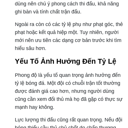
dùng nên chú ý phong cách thi đấu, khả năng
ghi bàn và tính chất trận đấu.
Ngoài ra còn có các tỷ lệ phụ như phạt góc, thẻ
phạt hoặc kết quả hiệp một. Tuy nhiên, người
mới nên ưu tiên các dạng cơ bản trước khi tìm
hiểu sâu hơn.
Yếu Tố Ảnh Hưởng Đến Tỷ Lệ
Phong độ là yếu tố quan trọng ảnh hưởng đến
tỷ lệ bóng đá. Một đội có chuỗi trận tốt thường
được đánh giá cao hơn, nhưng người dùng
cũng cần xem đối thủ mà họ đã gặp có thực sự
mạnh hay không.
Lực lượng thi đấu cũng rất quan trọng. Nếu đội
bóng thiếu cầu thủ chủ chốt do chấn thương