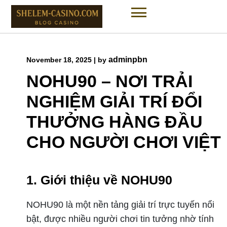
Skip
to
content
adminpbn
November 18, 2025
|
by
NOHU90 – NƠI TRẢI
NGHIỆM GIẢI TRÍ ĐỔI
THƯỞNG HÀNG ĐẦU
CHO NGƯỜI CHƠI VIỆT
1. Giới thiệu về NOHU90
NOHU90 là một nền tảng giải trí trực tuyến nổi
bật, được nhiều người chơi tin tưởng nhờ tính