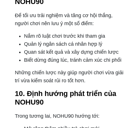
NOHU90
Để tối ưu trải nghiệm và tăng cơ hội thắng,
người chơi nên lưu ý một số điểm:
Nắm rõ luật chơi trước khi tham gia
Quản lý ngân sách cá nhân hợp lý
Quan sát kết quả và xây dựng chiến lược
Biết dừng đúng lúc, tránh cảm xúc chi phối
Những chiến lược này giúp người chơi vừa giải
trí vừa kiểm soát rủi ro tốt hơn.
10. Định hướng phát triển của
NOHU90
Trong tương lai, NOHU90 hướng tới: