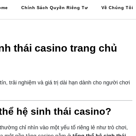
ome
Chính Sách Quyền Riêng Tư
Về Chúng Tôi
nh thái casino trang chủ
tín, trải nghiệm và giá trị dài hạn dành cho người chơi
thể hệ sinh thái casino?
thường chỉ nhìn vào một yếu tố riêng lẻ như trò chơi,