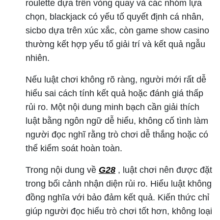
roulette dựa trên vòng quay và các nhóm lựa
chọn, blackjack có yếu tố quyết định cá nhân,
sicbo dựa trên xúc xắc, còn game show casino
thường kết hợp yếu tố giải trí và kết quả ngẫu
nhiên.
Nếu luật chơi không rõ ràng, người mới rất dễ
hiểu sai cách tính kết quả hoặc đánh giá thấp
rủi ro. Một nội dung minh bạch cần giải thích
luật bằng ngôn ngữ dễ hiểu, không cố tình làm
người đọc nghĩ rằng trò chơi dễ thắng hoặc có
thể kiểm soát hoàn toàn.
Trong nội dung về
G28
, luật chơi nên được đặt
trong bối cảnh nhận diện rủi ro. Hiểu luật không
đồng nghĩa với bảo đảm kết quả. Kiến thức chỉ
giúp người đọc hiểu trò chơi tốt hơn, không loại