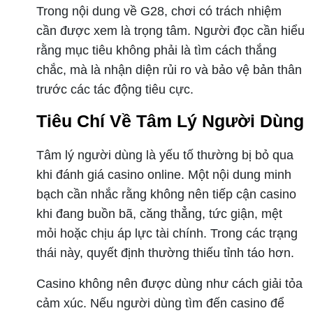
Trong nội dung về G28, chơi có trách nhiệm
cần được xem là trọng tâm. Người đọc cần hiểu
rằng mục tiêu không phải là tìm cách thắng
chắc, mà là nhận diện rủi ro và bảo vệ bản thân
trước các tác động tiêu cực.
Tiêu Chí Về Tâm Lý Người Dùng
Tâm lý người dùng là yếu tố thường bị bỏ qua
khi đánh giá casino online. Một nội dung minh
bạch cần nhắc rằng không nên tiếp cận casino
khi đang buồn bã, căng thẳng, tức giận, mệt
mỏi hoặc chịu áp lực tài chính. Trong các trạng
thái này, quyết định thường thiếu tỉnh táo hơn.
Casino không nên được dùng như cách giải tỏa
cảm xúc. Nếu người dùng tìm đến casino để