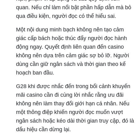
quan. Nếu chỉ làm nổi bật phần hấp dẫn mà bỏ
qua điều kiện, người đọc có thể hiểu sai.
Một nội dung minh bạch không nên tạo cảm
giác cấp bách hoặc thúc đẩy người đọc hành
động ngay. Quyết định liên quan đến casino
không nên dựa trên cảm giác sợ bỏ lỡ. Người
dùng cần giữ ngân sách và thời gian theo kế
hoạch ban đầu.
G28 khi được nhắc đến trong bối cảnh khuyến
mãi casino cần đi cùng lời nhắc rằng ưu đãi
không nên làm thay đổi giới hạn cá nhân. Nếu
một thông điệp khiến người đọc muốn vượt
ngân sách hoặc kéo dài thời gian truy cập, đó là
dấu hiệu cần dừng lại.