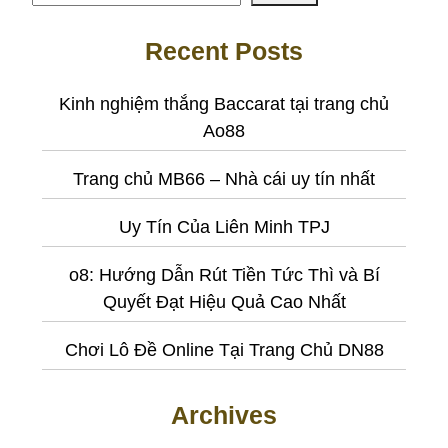
Recent Posts
Kinh nghiệm thắng Baccarat tại trang chủ
Ao88
Trang chủ MB66 – Nhà cái uy tín nhất
Uy Tín Của Liên Minh TPJ
o8: Hướng Dẫn Rút Tiền Tức Thì và Bí
Quyết Đạt Hiệu Quả Cao Nhất
Chơi Lô Đề Online Tại Trang Chủ DN88
Archives