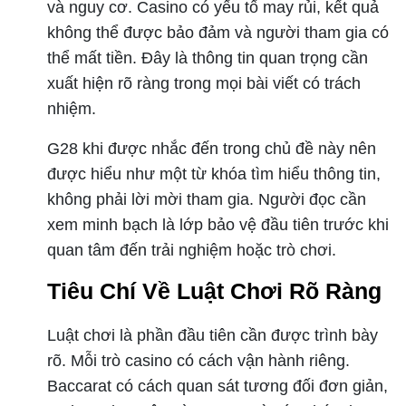
và nguy cơ. Casino có yếu tố may rủi, kết quả
không thể được bảo đảm và người tham gia có
thể mất tiền. Đây là thông tin quan trọng cần
xuất hiện rõ ràng trong mọi bài viết có trách
nhiệm.
G28 khi được nhắc đến trong chủ đề này nên
được hiểu như một từ khóa tìm hiểu thông tin,
không phải lời mời tham gia. Người đọc cần
xem minh bạch là lớp bảo vệ đầu tiên trước khi
quan tâm đến trải nghiệm hoặc trò chơi.
Tiêu Chí Về Luật Chơi Rõ Ràng
Luật chơi là phần đầu tiên cần được trình bày
rõ. Mỗi trò casino có cách vận hành riêng.
Baccarat có cách quan sát tương đối đơn giản,