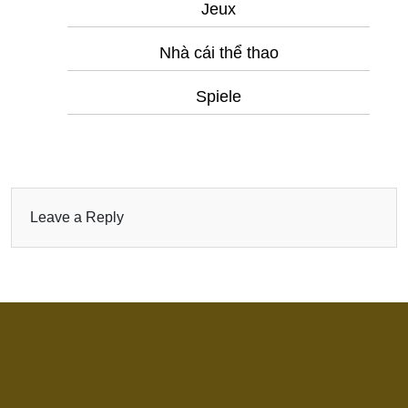
Jeux
Nhà cái thể thao
Spiele
Leave a Reply