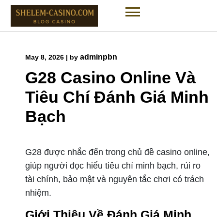
Skip
to
content
adminpbn
May 8, 2026
|
by
G28 Casino Online Và
Tiêu Chí Đánh Giá Minh
Bạch
G28 được nhắc đến trong chủ đề casino online,
giúp người đọc hiểu tiêu chí minh bạch, rủi ro
tài chính, bảo mật và nguyên tắc chơi có trách
nhiệm.
Giới Thiệu Về Đánh Giá Minh