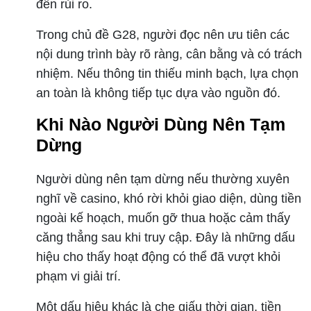
đến rủi ro.
Trong chủ đề G28, người đọc nên ưu tiên các
nội dung trình bày rõ ràng, cân bằng và có trách
nhiệm. Nếu thông tin thiếu minh bạch, lựa chọn
an toàn là không tiếp tục dựa vào nguồn đó.
Khi Nào Người Dùng Nên Tạm
Dừng
Người dùng nên tạm dừng nếu thường xuyên
nghĩ về casino, khó rời khỏi giao diện, dùng tiền
ngoài kế hoạch, muốn gỡ thua hoặc cảm thấy
căng thẳng sau khi truy cập. Đây là những dấu
hiệu cho thấy hoạt động có thể đã vượt khỏi
phạm vi giải trí.
Một dấu hiệu khác là che giấu thời gian, tiền