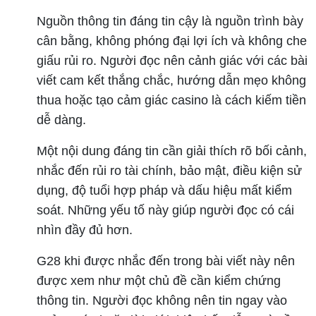
Nguồn thông tin đáng tin cậy là nguồn trình bày
cân bằng, không phóng đại lợi ích và không che
giấu rủi ro. Người đọc nên cảnh giác với các bài
viết cam kết thắng chắc, hướng dẫn mẹo không
thua hoặc tạo cảm giác casino là cách kiếm tiền
dễ dàng.
Một nội dung đáng tin cần giải thích rõ bối cảnh,
nhắc đến rủi ro tài chính, bảo mật, điều kiện sử
dụng, độ tuổi hợp pháp và dấu hiệu mất kiểm
soát. Những yếu tố này giúp người đọc có cái
nhìn đầy đủ hơn.
G28 khi được nhắc đến trong bài viết này nên
được xem như một chủ đề cần kiểm chứng
thông tin. Người đọc không nên tin ngay vào