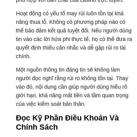
Hoạt động có yếu tố may rủi luôn tồn tại khả
năng thua lỗ. Không có phương pháp nào có
thể bảo đảm kết quả tuyệt đối. Nếu người dùng
tin vào các lời hứa phi thực tế, họ có thể đưa ra
quyết định thiếu cân nhắc và dễ gặp rủi ro tài
chính.
Một nguồn thông tin đáng tin sẽ không làm
người đọc nghĩ rằng rủi ro không tồn tại. Thay
vào đó, nội dung cần giúp người dùng hiểu rõ
giới hạn, khả năng mất tiền và tầm quan trọng
của việc kiểm soát bản thân.
Đọc Kỹ Phần Điều Khoản Và
Chính Sách