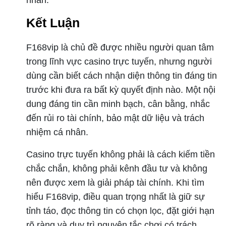
Kết Luận
F168vip là chủ đề được nhiều người quan tâm
trong lĩnh vực casino trực tuyến, nhưng người
dùng cần biết cách nhận diện thông tin đáng tin
trước khi đưa ra bất kỳ quyết định nào. Một nội
dung đáng tin cần minh bạch, cân bằng, nhắc
đến rủi ro tài chính, bảo mật dữ liệu và trách
nhiệm cá nhân.
Casino trực tuyến không phải là cách kiếm tiền
chắc chắn, không phải kênh đầu tư và không
nên được xem là giải pháp tài chính. Khi tìm
hiểu F168vip, điều quan trọng nhất là giữ sự
tỉnh táo, đọc thông tin có chọn lọc, đặt giới hạn
rõ ràng và duy trì nguyên tắc chơi có trách