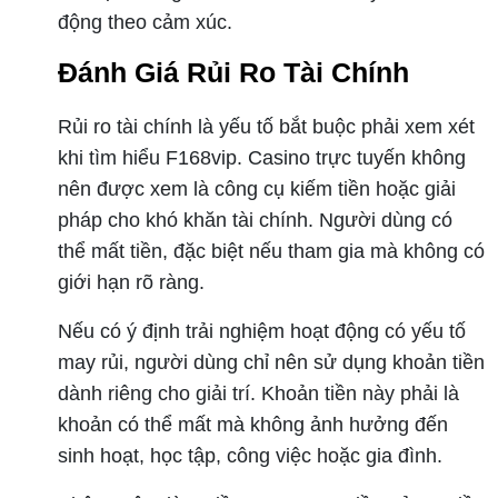
động theo cảm xúc.
Đánh Giá Rủi Ro Tài Chính
Rủi ro tài chính là yếu tố bắt buộc phải xem xét
khi tìm hiểu F168vip. Casino trực tuyến không
nên được xem là công cụ kiếm tiền hoặc giải
pháp cho khó khăn tài chính. Người dùng có
thể mất tiền, đặc biệt nếu tham gia mà không có
giới hạn rõ ràng.
Nếu có ý định trải nghiệm hoạt động có yếu tố
may rủi, người dùng chỉ nên sử dụng khoản tiền
dành riêng cho giải trí. Khoản tiền này phải là
khoản có thể mất mà không ảnh hưởng đến
sinh hoạt, học tập, công việc hoặc gia đình.