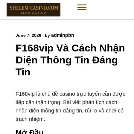
Skip
to
content
adminpbn
June 7, 2026
|
by
F168vip Và Cách Nhận
Diện Thông Tin Đáng
Tin
F168vip là chủ đề casino trực tuyến cần được
tiếp cận thận trọng. Bài viết phân tích cách
nhận diện thông tin đáng tin, rủi ro và chơi có
trách nhiệm.
Mở Đầu