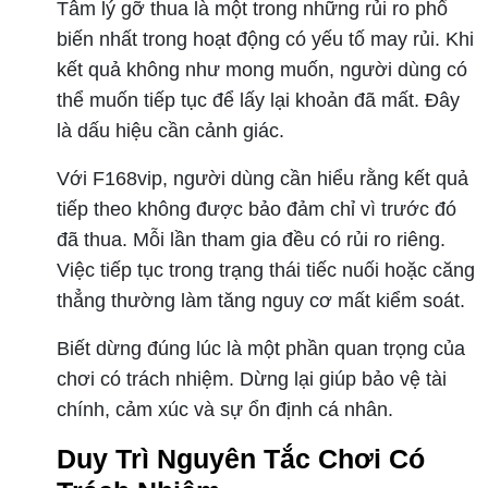
Tâm lý gỡ thua là một trong những rủi ro phổ
biến nhất trong hoạt động có yếu tố may rủi. Khi
kết quả không như mong muốn, người dùng có
thể muốn tiếp tục để lấy lại khoản đã mất. Đây
là dấu hiệu cần cảnh giác.
Với F168vip, người dùng cần hiểu rằng kết quả
tiếp theo không được bảo đảm chỉ vì trước đó
đã thua. Mỗi lần tham gia đều có rủi ro riêng.
Việc tiếp tục trong trạng thái tiếc nuối hoặc căng
thẳng thường làm tăng nguy cơ mất kiểm soát.
Biết dừng đúng lúc là một phần quan trọng của
chơi có trách nhiệm. Dừng lại giúp bảo vệ tài
chính, cảm xúc và sự ổn định cá nhân.
Duy Trì Nguyên Tắc Chơi Có