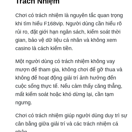
Trách Nhiệm
Chơi có trách nhiệm là nguyên tắc quan trọng
khi tìm hiểu F168vip. Người dùng cần hiểu rõ
rủi ro, đặt giới hạn ngân sách, kiểm soát thời
gian, bảo vệ dữ liệu cá nhân và không xem
casino là cách kiếm tiền.
Một người dùng có trách nhiệm không vay
mượn để tham gia, không chơi để gỡ thua và
không để hoạt động giải trí ảnh hưởng đến
cuộc sống thực tế. Nếu cảm thấy căng thẳng,
mất kiểm soát hoặc khó dừng lại, cần tạm
ngưng.
Chơi có trách nhiệm giúp người dùng duy trì sự
cân bằng giữa giải trí và các trách nhiệm cá
nhân.