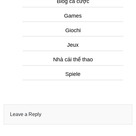
Blog cá cược
Games
Giochi
Jeux
Nhà cái thể thao
Spiele
Leave a Reply