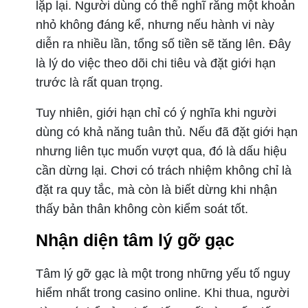
lặp lại. Người dùng có thể nghĩ rằng một khoản
nhỏ không đáng kể, nhưng nếu hành vi này
diễn ra nhiều lần, tổng số tiền sẽ tăng lên. Đây
là lý do việc theo dõi chi tiêu và đặt giới hạn
trước là rất quan trọng.
Tuy nhiên, giới hạn chỉ có ý nghĩa khi người
dùng có khả năng tuân thủ. Nếu đã đặt giới hạn
nhưng liên tục muốn vượt qua, đó là dấu hiệu
cần dừng lại. Chơi có trách nhiệm không chỉ là
đặt ra quy tắc, mà còn là biết dừng khi nhận
thấy bản thân không còn kiểm soát tốt.
Nhận diện tâm lý gỡ gạc
Tâm lý gỡ gạc là một trong những yếu tố nguy
hiểm nhất trong casino online. Khi thua, người