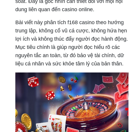
soát. Đây là góc nhìn cần thiết đối với mọi nội
dung liên quan đến casino online.
Bài viết này phân tích f168 casino theo hướng
trung lập, không cổ vũ cá cược, không hứa hẹn
lợi ích và không thúc đẩy người đọc hành động.
Mục tiêu chính là giúp người đọc hiểu rõ các
nguyên tắc an toàn, từ đó bảo vệ tài chính, dữ
liệu cá nhân và sức khỏe tâm lý của bản thân.