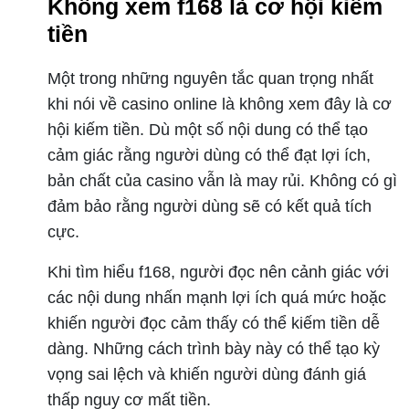
Không xem f168 là cơ hội kiếm
tiền
Một trong những nguyên tắc quan trọng nhất
khi nói về casino online là không xem đây là cơ
hội kiếm tiền. Dù một số nội dung có thể tạo
cảm giác rằng người dùng có thể đạt lợi ích,
bản chất của casino vẫn là may rủi. Không có gì
đảm bảo rằng người dùng sẽ có kết quả tích
cực.
Khi tìm hiểu f168, người đọc nên cảnh giác với
các nội dung nhấn mạnh lợi ích quá mức hoặc
khiến người đọc cảm thấy có thể kiếm tiền dễ
dàng. Những cách trình bày này có thể tạo kỳ
vọng sai lệch và khiến người dùng đánh giá
thấp nguy cơ mất tiền.