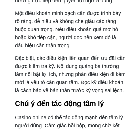
hưởng trực tiếp đến quyền lợi người dùng.
Một điều khoản minh bạch cần được trình bày
rõ ràng, dễ hiểu và không che giấu các ràng
buộc quan trọng. Nếu điều khoản quá mơ hồ
hoặc khó tiếp cận, người đọc nên xem đó là
dấu hiệu cần thận trọng.
Đặc biệt, các điều kiện liên quan đến ưu đãi cần
được kiểm tra kỹ. Nội dung quảng bá thường
làm nổi bật lợi ích, nhưng phần điều kiện đi kèm
mới là yếu tố cần quan tâm. Đọc kỹ điều khoản
là cách bảo vệ bản thân trước kỳ vọng sai lệch.
Chú ý đến tác động tâm lý
Casino online có thể tác động mạnh đến tâm lý
người dùng. Cảm giác hồi hộp, mong chờ kết