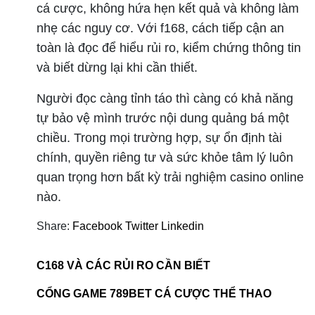
cá cược, không hứa hẹn kết quả và không làm
nhẹ các nguy cơ. Với f168, cách tiếp cận an
toàn là đọc để hiểu rủi ro, kiểm chứng thông tin
và biết dừng lại khi cần thiết.
Người đọc càng tỉnh táo thì càng có khả năng
tự bảo vệ mình trước nội dung quảng bá một
chiều. Trong mọi trường hợp, sự ổn định tài
chính, quyền riêng tư và sức khỏe tâm lý luôn
quan trọng hơn bất kỳ trải nghiệm casino online
nào.
Share:
Facebook
Twitter
Linkedin
C168 VÀ CÁC RỦI RO CẦN BIẾT
CỔNG GAME 789BET CÁ CƯỢC THỂ THAO