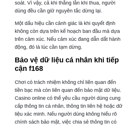
soát. Vì vậy, cả khi thắng lẫn khi thua, người
dùng đều cần giữ nguyên tắc dừng lại.
Một dấu hiệu cần cảnh giác là khi quyết định
không còn dựa trên kế hoạch ban đầu mà dựa
trên cảm xúc. Nếu cảm xúc đang dẫn dắt hành
động, đó là lúc cần tạm dừng.
Bảo vệ dữ liệu cá nhân khi tiếp
cận f168
Chơi có trách nhiệm không chỉ liên quan đến
tiền bạc mà còn liên quan đến bảo mật dữ liệu.
Casino online có thể yêu cầu người dùng cung
cấp thông tin cá nhân, thông tin liên hệ hoặc dữ
liệu xác minh. Nếu người dùng không hiểu rõ
chính sách bảo mật, việc chia sẻ thông tin có