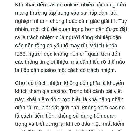
Khi nhắc đến casino online, nhiều nội dung trên
mạng thường tập trung vào sự hấp dẫn, trải
nghiệm nhanh chóng hoặc cảm giác giải trí. Tuy
nhiên, một chủ đề quan trọng hơn cần được đặt
ra là trách nhiệm của người dùng khi tiếp cận
các nền tảng có yếu tố may rủi. Với từ khóa
f168, người đọc không nên chỉ quan tâm đến
các thông tin giới thiệu, mà cần hiểu rõ thế nào
là tiếp cận casino một cách có trách nhiệm.
Chơi có trách nhiệm không có nghĩa là khuyến
khích tham gia casino. Trong bối cảnh bài viết
này, khái niệm đó được hiểu là khả năng nhận
diện rủi ro, biết đặt giới hạn, không xem casino
là cách kiếm tiền, không sử dụng tiền quan
trọng và biết dừng lại khi có dấu hiệu mất kiểm