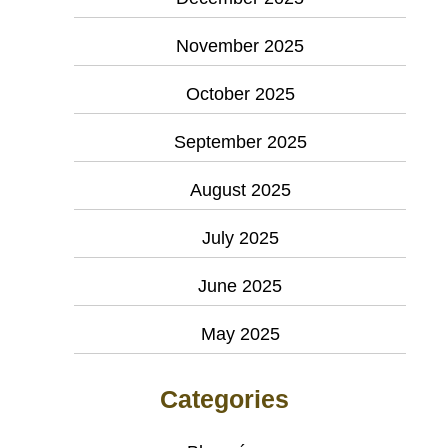
November 2025
October 2025
September 2025
August 2025
July 2025
June 2025
May 2025
Categories