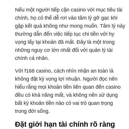
Nếu một người tiếp cận casino với mục tiêu tài
chính, họ có thể dễ rơi vào tâm lý gỡ gạc khi
gặp kết quả không như mong muốn. Tâm lý này
thường dẫn đến việc tiếp tục chi tiền với hy
vọng lấy lại khoản đã mất. Đây là một trong
những nguy cơ lớn nhất đối với quản lý tài
chính cá nhân.
Với f168 casino, cách nhìn nhận an toàn là
không đặt kỳ vọng lợi nhuận. Người đọc nên
hiểu rằng mọi khoản tiền liên quan đến casino
đều có khả năng mất, và không nên sử dụng
bất kỳ khoản tiền nào có vai trò quan trọng
trong đời sống.
Đặt giới hạn tài chính rõ ràng