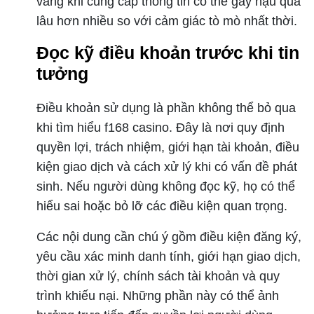
vàng khi cung cấp thông tin có thể gây hậu quả
lâu hơn nhiều so với cảm giác tò mò nhất thời.
Đọc kỹ điều khoản trước khi tin
tưởng
Điều khoản sử dụng là phần không thể bỏ qua
khi tìm hiểu f168 casino. Đây là nơi quy định
quyền lợi, trách nhiệm, giới hạn tài khoản, điều
kiện giao dịch và cách xử lý khi có vấn đề phát
sinh. Nếu người dùng không đọc kỹ, họ có thể
hiểu sai hoặc bỏ lỡ các điều kiện quan trọng.
Các nội dung cần chú ý gồm điều kiện đăng ký,
yêu cầu xác minh danh tính, giới hạn giao dịch,
thời gian xử lý, chính sách tài khoản và quy
trình khiếu nại. Những phần này có thể ảnh