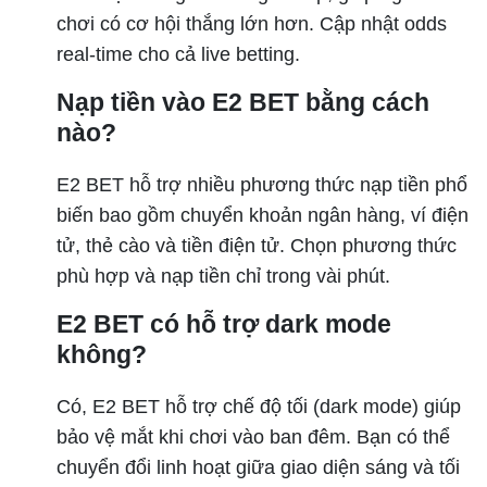
chơi có cơ hội thắng lớn hơn. Cập nhật odds
real-time cho cả live betting.
Nạp tiền vào E2 BET bằng cách
nào?
E2 BET hỗ trợ nhiều phương thức nạp tiền phổ
biến bao gồm chuyển khoản ngân hàng, ví điện
tử, thẻ cào và tiền điện tử. Chọn phương thức
phù hợp và nạp tiền chỉ trong vài phút.
E2 BET có hỗ trợ dark mode
không?
Có, E2 BET hỗ trợ chế độ tối (dark mode) giúp
bảo vệ mắt khi chơi vào ban đêm. Bạn có thể
chuyển đổi linh hoạt giữa giao diện sáng và tối