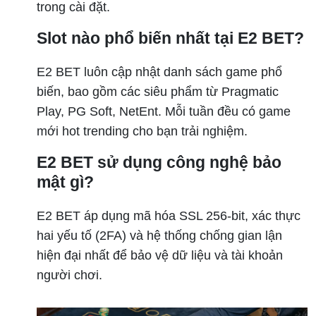
trong cài đặt.
Slot nào phổ biến nhất tại E2 BET?
E2 BET luôn cập nhật danh sách game phổ
biến, bao gồm các siêu phẩm từ Pragmatic
Play, PG Soft, NetEnt. Mỗi tuần đều có game
mới hot trending cho bạn trải nghiệm.
E2 BET sử dụng công nghệ bảo
mật gì?
E2 BET áp dụng mã hóa SSL 256-bit, xác thực
hai yếu tố (2FA) và hệ thống chống gian lận
hiện đại nhất để bảo vệ dữ liệu và tài khoản
người chơi.