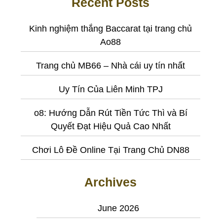
Recent Posts
Kinh nghiệm thắng Baccarat tại trang chủ
Ao88
Trang chủ MB66 – Nhà cái uy tín nhất
Uy Tín Của Liên Minh TPJ
o8: Hướng Dẫn Rút Tiền Tức Thì và Bí
Quyết Đạt Hiệu Quả Cao Nhất
Chơi Lô Đề Online Tại Trang Chủ DN88
Archives
June 2026