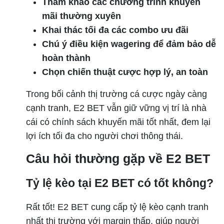
Tham khảo các chương trình khuyến
mãi thường xuyên
Khai thác tối đa các combo ưu đãi
Chú ý điều kiện wagering để đảm bảo dễ
hoàn thành
Chọn chiến thuật cược hợp lý, an toàn
Trong bối cảnh thị trường cá cược ngày càng
cạnh tranh, E2 BET vẫn giữ vững vị trí là nhà
cái có chính sách khuyến mãi tốt nhất, đem lại
lợi ích tối đa cho người chơi thông thái.
Câu hỏi thường gặp về E2 BET
Tỷ lệ kèo tại E2 BET có tốt không?
Rất tốt! E2 BET cung cấp tỷ lệ kèo cạnh tranh
nhất thị trường với margin thấp, giúp người