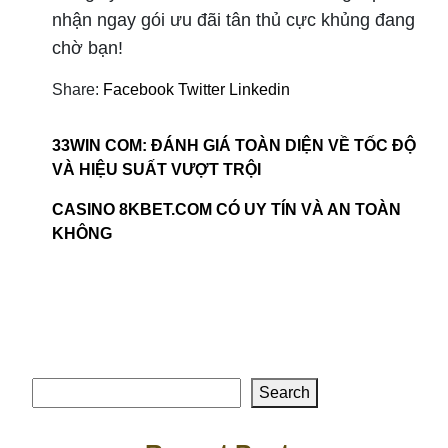
nhận ngay gói ưu đãi tân thủ cực khủng đang
chờ bạn!
Share:
Facebook
Twitter
Linkedin
33WIN COM: ĐÁNH GIÁ TOÀN DIỆN VỀ TỐC ĐỘ
VÀ HIỆU SUẤT VƯỢT TRỘI
CASINO 8KBET.COM CÓ UY TÍN VÀ AN TOÀN
KHÔNG
Search
Search