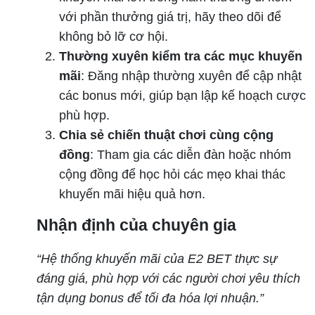
với phần thưởng giá trị, hãy theo dõi để
không bỏ lỡ cơ hội.
Thường xuyên kiểm tra các mục khuyến
mãi
: Đăng nhập thường xuyên để cập nhật
các bonus mới, giúp bạn lập kế hoạch cược
phù hợp.
Chia sẻ chiến thuật chơi cùng cộng
đồng
: Tham gia các diễn đàn hoặc nhóm
cộng đồng để học hỏi các mẹo khai thác
khuyến mãi hiệu quả hơn.
Nhận định của chuyên gia
“Hệ thống khuyến mãi của E2 BET thực sự
đáng giá, phù hợp với các người chơi yêu thích
tận dụng bonus để tối đa hóa lợi nhuận.”