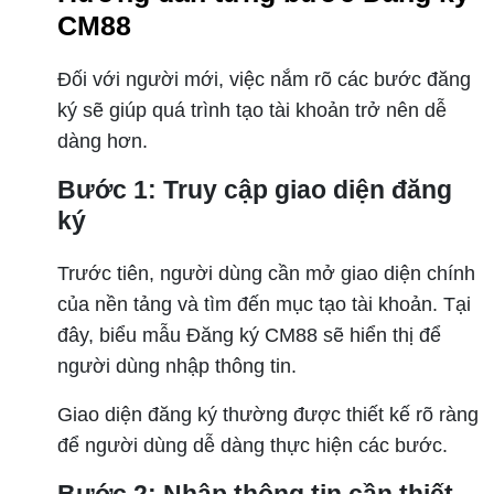
CM88
Đối với người mới, việc nắm rõ các bước đăng
ký sẽ giúp quá trình tạo tài khoản trở nên dễ
dàng hơn.
Bước 1: Truy cập giao diện đăng
ký
Trước tiên, người dùng cần mở giao diện chính
của nền tảng và tìm đến mục tạo tài khoản. Tại
đây, biểu mẫu Đăng ký CM88 sẽ hiển thị để
người dùng nhập thông tin.
Giao diện đăng ký thường được thiết kế rõ ràng
để người dùng dễ dàng thực hiện các bước.