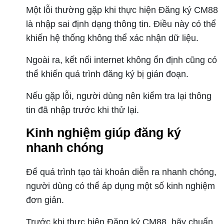
Một lỗi thường gặp khi thực hiện Đăng ký CM88
là nhập sai định dạng thông tin. Điều này có thể
khiến hệ thống không thể xác nhận dữ liệu.
Ngoài ra, kết nối internet không ổn định cũng có
thể khiến quá trình đăng ký bị gián đoạn.
Nếu gặp lỗi, người dùng nên kiểm tra lại thông
tin đã nhập trước khi thử lại.
Kinh nghiệm giúp đăng ký
nhanh chóng
Để quá trình tạo tài khoản diễn ra nhanh chóng,
người dùng có thể áp dụng một số kinh nghiệm
đơn giản.
Trước khi thực hiện Đăng ký CM88, hãy chuẩn