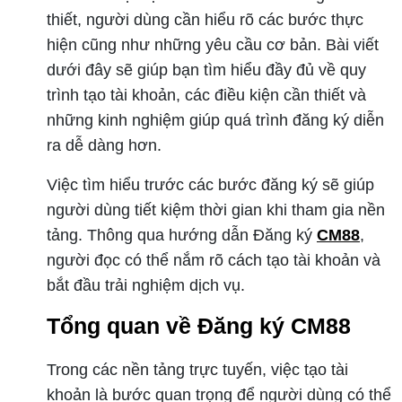
thiết, người dùng cần hiểu rõ các bước thực
hiện cũng như những yêu cầu cơ bản. Bài viết
dưới đây sẽ giúp bạn tìm hiểu đầy đủ về quy
trình tạo tài khoản, các điều kiện cần thiết và
những kinh nghiệm giúp quá trình đăng ký diễn
ra dễ dàng hơn.
Việc tìm hiểu trước các bước đăng ký sẽ giúp
người dùng tiết kiệm thời gian khi tham gia nền
tảng. Thông qua hướng dẫn Đăng ký
CM88
,
người đọc có thể nắm rõ cách tạo tài khoản và
bắt đầu trải nghiệm dịch vụ.
Tổng quan về Đăng ký CM88
Trong các nền tảng trực tuyến, việc tạo tài
khoản là bước quan trọng để người dùng có thể