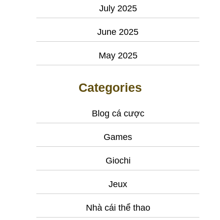
July 2025
June 2025
May 2025
Categories
Blog cá cược
Games
Giochi
Jeux
Nhà cái thể thao