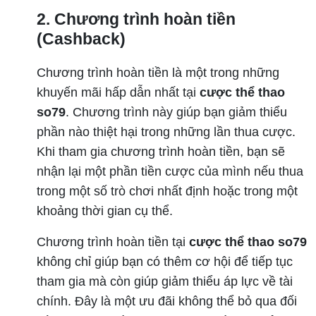
2. Chương trình hoàn tiền
(Cashback)
Chương trình hoàn tiền là một trong những
khuyến mãi hấp dẫn nhất tại
cược thể thao
so79
. Chương trình này giúp bạn giảm thiểu
phần nào thiệt hại trong những lần thua cược.
Khi tham gia chương trình hoàn tiền, bạn sẽ
nhận lại một phần tiền cược của mình nếu thua
trong một số trò chơi nhất định hoặc trong một
khoảng thời gian cụ thể.
Chương trình hoàn tiền tại
cược thể thao so79
không chỉ giúp bạn có thêm cơ hội để tiếp tục
tham gia mà còn giúp giảm thiểu áp lực về tài
chính. Đây là một ưu đãi không thể bỏ qua đối