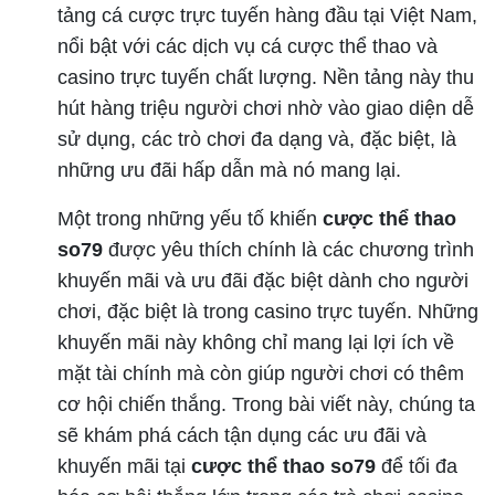
tảng cá cược trực tuyến hàng đầu tại Việt Nam,
nổi bật với các dịch vụ cá cược thể thao và
casino trực tuyến chất lượng. Nền tảng này thu
hút hàng triệu người chơi nhờ vào giao diện dễ
sử dụng, các trò chơi đa dạng và, đặc biệt, là
những ưu đãi hấp dẫn mà nó mang lại.
Một trong những yếu tố khiến
cược thể thao
so79
được yêu thích chính là các chương trình
khuyến mãi và ưu đãi đặc biệt dành cho người
chơi, đặc biệt là trong casino trực tuyến. Những
khuyến mãi này không chỉ mang lại lợi ích về
mặt tài chính mà còn giúp người chơi có thêm
cơ hội chiến thắng. Trong bài viết này, chúng ta
sẽ khám phá cách tận dụng các ưu đãi và
khuyến mãi tại
cược thể thao so79
để tối đa