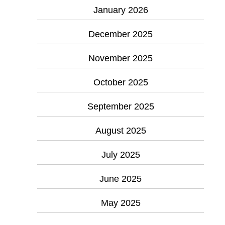
January 2026
December 2025
November 2025
October 2025
September 2025
August 2025
July 2025
June 2025
May 2025