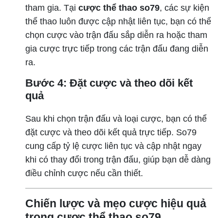
tham gia. Tại
cược thể thao so79
, các sự kiện
thể thao luôn được cập nhật liên tục, bạn có thể
chọn cược vào trận đấu sắp diễn ra hoặc tham
gia cược trực tiếp trong các trận đấu đang diễn
ra.
Bước 4: Đặt cược và theo dõi kết
quả
Sau khi chọn trận đấu và loại cược, bạn có thể
đặt cược và theo dõi kết quả trực tiếp. So79
cung cấp tỷ lệ cược liên tục và cập nhật ngay
khi có thay đổi trong trận đấu, giúp bạn dễ dàng
điều chỉnh cược nếu cần thiết.
Chiến lược và mẹo cược hiệu quả
trong
cược thể thao so79