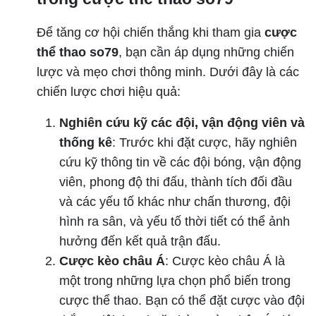
Để tăng cơ hội chiến thắng khi tham gia
cược
thể thao so79
, bạn cần áp dụng những chiến
lược và mẹo chơi thông minh. Dưới đây là các
chiến lược chơi hiệu quả:
Nghiên cứu kỹ các đội, vận động viên và
thống kê
: Trước khi đặt cược, hãy nghiên
cứu kỹ thông tin về các đội bóng, vận động
viên, phong độ thi đấu, thành tích đối đầu
và các yếu tố khác như chấn thương, đội
hình ra sân, và yếu tố thời tiết có thể ảnh
hưởng đến kết quả trận đấu.
Cược kèo châu Á
: Cược kèo châu Á là
một trong những lựa chọn phổ biến trong
cược thể thao. Bạn có thể đặt cược vào đội