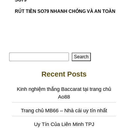
RÚT TIỀN SO79 NHANH CHÓNG VÀ AN TOÀN
Search
Search
Recent Posts
Kinh nghiệm thắng Baccarat tại trang chủ
Ao88
Trang chủ MB66 – Nhà cái uy tín nhất
Uy Tín Của Liên Minh TPJ