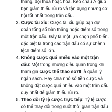
thắng, đội thua hoặc hòa. Kèo châu Á giúp
bạn giảm thiểu rủi ro và tận dụng những cơ
hội tốt nhất trong trận đấu.
Cược tài xỉu
: Cược tài xỉu giúp bạn dự
đoán tổng số bàn thắng hoặc điểm số trong
một trận đấu. Đây là một lựa chọn phổ biến,
đặc biệt là trong các trận đấu có sự chênh
lệch điểm số lớn.
Không cược quá nhiều vào một trận
đấu
: Một trong những điều quan trọng khi
tham gia
cược thể thao so79
là quản lý
ngân sách. Hãy chia nhỏ số tiền cược và
không đặt cược quá nhiều vào một trận đấu
duy nhất để giảm thiểu rủi ro.
Theo dõi tỷ lệ cược trực tiếp
: Tỷ lệ cược
có thể thay đổi trong suốt thời gian trận đấu