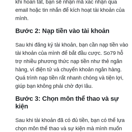
khi hoàn tất, bạn sẽ nhận mã xác nhận qua
email hoặc tin nhắn để kích hoạt tài khoản của
mình.
Bước 2: Nạp tiền vào tài khoản
Sau khi đăng ký tài khoản, bạn cần nạp tiền vào
tài khoản của mình để bắt đầu cược. So79 hỗ
trợ nhiều phương thức nạp tiền như thẻ ngân
hàng, ví điện tử và chuyển khoản ngân hàng.
Quá trình nạp tiền rất nhanh chóng và tiện lợi,
giúp bạn không phải chờ đợi lâu.
Bước 3: Chọn môn thể thao và sự
kiện
Sau khi tài khoản đã có đủ tiền, bạn có thể lựa
chọn môn thể thao và sự kiện mà mình muốn