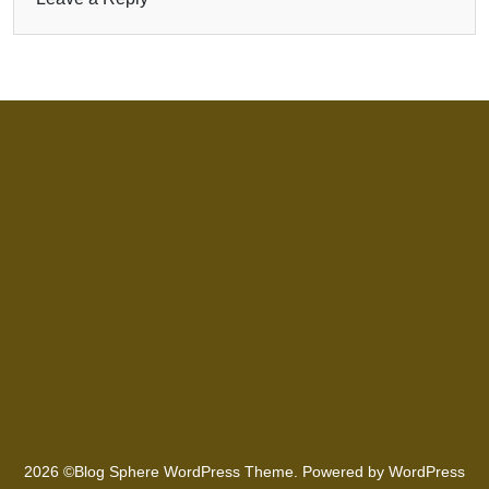
2026 ©Blog Sphere WordPress Theme. Powered by WordPress