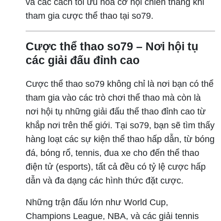
và các cách tối ưu hóa cơ hội chiến thắng khi
tham gia cược thể thao tại so79.
Cược thể thao so79
– Nơi hội tụ
các giải đấu đỉnh cao
Cược thể thao so79 không chỉ là nơi bạn có thể
tham gia vào các trò chơi thể thao mà còn là
nơi hội tụ những giải đấu thể thao đỉnh cao từ
khắp nơi trên thế giới. Tại so79, bạn sẽ tìm thấy
hàng loạt các sự kiện thể thao hấp dẫn, từ bóng
đá, bóng rổ, tennis, đua xe cho đến thể thao
điện tử (esports), tất cả đều có tỷ lệ cược hấp
dẫn và đa dạng các hình thức đặt cược.
Những trận đấu lớn như World Cup,
Champions League, NBA, và các giải tennis