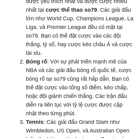
được yêu thích nhất và được cược nhiều
nhất tại
cược thể thao so79
. Các giải đấu
lớn như World Cup, Champions League, La
Liga, và Premier League đều có mặt tại
so79. Bạn có thể đặt cược vào các đội
thắng, tỷ số, hay cược kèo châu Á và cược
tài xỉu.
Bóng rổ
: Với sự phát triển mạnh mẽ của
NBA và các giải đấu bóng rổ quốc tế, cược
bóng rổ tại so79 cũng rất hấp dẫn. Bạn có
thể đặt cược vào tổng số điểm, kèo chấp,
hoặc đội giành chiến thắng. Các trận đấu
diễn ra liên tục với tỷ lệ cược được cập
nhật theo từng phút.
Tennis
: Các giải đấu Grand Slam như
Wimbledon, US Open, và Australian Open