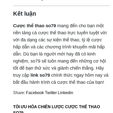
Kết luận
Cược thể thao so79
mang đến cho bạn một
nền tảng cá cược thể thao trực tuyến tuyệt vời
với đa dạng các sự kiện thể thao, tỷ lệ cược
hấp dẫn và các chương trình khuyến mãi hấp
dẫn. Dù bạn là người mới hay đã có kinh
nghiệm, so79 sẽ luôn mang đến những cơ hội
tốt để bạn thử sức và giành chiến thắng. Hãy
truy cập
link so79
chính thức ngay hôm nay và
bắt đầu hành trình cá cược thể thao của bạn!
Share:
Facebook
Twitter
Linkedin
TỐI ƯU HÓA CHIẾN LƯỢC CƯỢC THỂ THAO
SO79