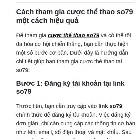
Cách tham gia
cược thể thao so79
một cách hiệu quả
Để tham gia
cược thể thao so79
và có thể tối
đa hóa cơ hội chiến thắng, bạn cần thực hiện
một số bước cơ bản. Dưới đây là hướng dẫn
chi tiết giúp bạn tham gia cược thể thao tại
so79:
Bước 1: Đăng ký tài khoản tại
link
so79
Trước tiên, bạn cần truy cập vào
link so79
chính thức để đăng ký tài khoản. Việc đăng ký
đơn giản, chỉ cần cung cấp các thông tin cơ bản
như tên, email, số điện thoại và mật khẩu. Sau