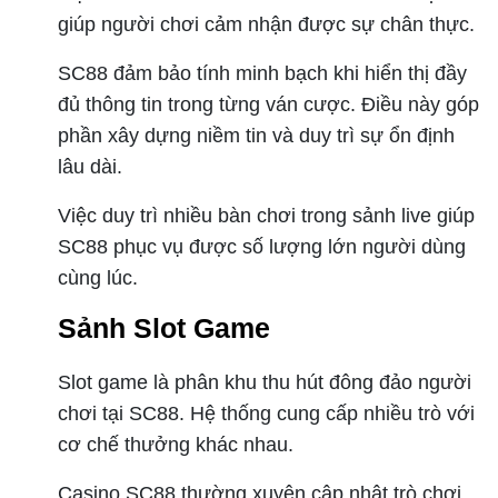
giúp người chơi cảm nhận được sự chân thực.
SC88 đảm bảo tính minh bạch khi hiển thị đầy
đủ thông tin trong từng ván cược. Điều này góp
phần xây dựng niềm tin và duy trì sự ổn định
lâu dài.
Việc duy trì nhiều bàn chơi trong sảnh live giúp
SC88 phục vụ được số lượng lớn người dùng
cùng lúc.
Sảnh Slot Game
Slot game là phân khu thu hút đông đảo người
chơi tại SC88. Hệ thống cung cấp nhiều trò với
cơ chế thưởng khác nhau.
Casino SC88 thường xuyên cập nhật trò chơi