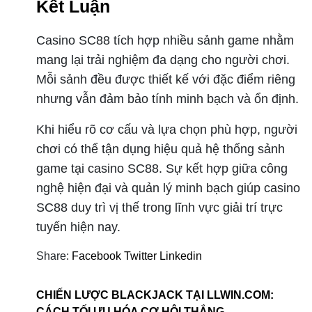
Kết Luận
Casino SC88 tích hợp nhiều sảnh game nhằm
mang lại trải nghiệm đa dạng cho người chơi.
Mỗi sảnh đều được thiết kế với đặc điểm riêng
nhưng vẫn đảm bảo tính minh bạch và ổn định.
Khi hiểu rõ cơ cấu và lựa chọn phù hợp, người
chơi có thể tận dụng hiệu quả hệ thống sảnh
game tại casino SC88. Sự kết hợp giữa công
nghệ hiện đại và quản lý minh bạch giúp casino
SC88 duy trì vị thế trong lĩnh vực giải trí trực
tuyến hiện nay.
Share:
Facebook
Twitter
Linkedin
CHIẾN LƯỢC BLACKJACK TẠI LLWIN.COM:
CÁCH TỐI ƯU HÓA CƠ HỘI THẮNG