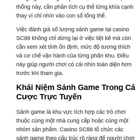
thống này, cần phân tích cụ thể từng khía cạnh
thay vì chỉ nhìn vào con số tổng thể.
Việc đánh giá số lượng sảnh game tại casino
SC88 không chỉ dừng lại ở việc liệt kê mà còn
cần xem xét tính ổn định, mức độ tương thích
và cơ chế vận hành của từng phân khu. Điều
này giúp người chơi có cái nhìn toàn diện hơn
trước khi tham gia.
Khái Niệm Sảnh Game Trong Cá
Cược Trực Tuyến
Sảnh game là khu vực tích hợp các trò chơi
thuộc cùng một nhà cung cấp hoặc cùng một
nhóm sản phẩm. Casino SC88 tổ chức các
sảnh game theo cấu trúc rõ ràng để người chơi