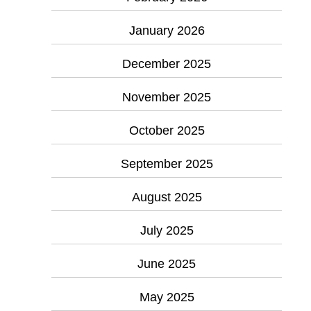
January 2026
December 2025
November 2025
October 2025
September 2025
August 2025
July 2025
June 2025
May 2025