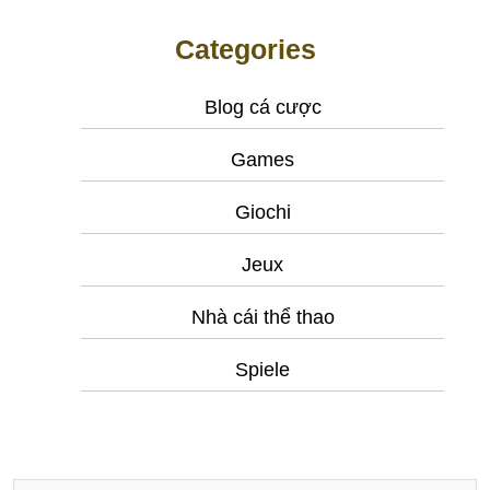
Categories
Blog cá cược
Games
Giochi
Jeux
Nhà cái thể thao
Spiele