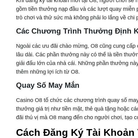
Khi đăng ký tài khoản mới tại O8, người chơi s
gồm tiền thưởng nạp đầu và các lượt quay miễn ph
trò chơi và thử sức mà không phải lo lắng về chi 
Các Chương Trình Thưởng Định 
Ngoài các ưu đãi chào mừng, O8 cũng cung cấp 
lâu dài. Các phần thưởng này có thể là tiền thưở
giải đấu lớn của nhà cái. Những phần thưởng này
thêm những lợi ích từ O8.
Quay Số May Mắn
Casino O8 tổ chức các chương trình quay số ma
thưởng giá trị như tiền mặt, thẻ quà tặng hoặc c
đãi thú vị mà O8 mang đến cho người chơi, tạo 
Cách Đăng Ký Tài Khoản 