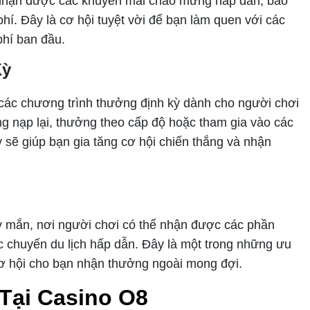
ẽ nhận được các khuyến mãi chào mừng hấp dẫn, bao
í. Đây là cơ hội tuyệt vời để bạn làm quen với các
phí ban đầu.
Kỳ
các chương trình thưởng định kỳ dành cho người chơi
ng nạp lại, thưởng theo cấp độ hoặc tham gia vào các
 sẽ giúp bạn gia tăng cơ hội chiến thắng và nhận
y mắn, nơi người chơi có thể nhận được các phần
ác chuyến du lịch hấp dẫn. Đây là một trong những ưu
cơ hội cho bạn nhận thưởng ngoài mong đợi.
Tại Casino O8