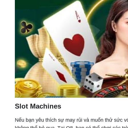
Slot Machines
Nếu bạn yêu thích sự may rủi và muốn thử sức với