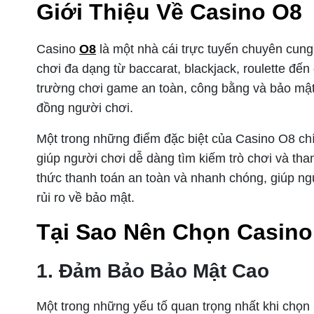
Giới Thiệu Về Casino O8
Casino
O8
là một nhà cái trực tuyến chuyên cung
chơi đa dạng từ baccarat, blackjack, roulette đến 
trường chơi game an toàn, công bằng và bảo mật
đồng người chơi.
Một trong những điểm đặc biệt của Casino O8 chí
giúp người chơi dễ dàng tìm kiếm trò chơi và t
thức thanh toán an toàn và nhanh chóng, giúp ng
rủi ro về bảo mật.
Tại Sao Nên Chọn Casin
1. Đảm Bảo Bảo Mật Cao
Một trong những yếu tố quan trọng nhất khi chọn