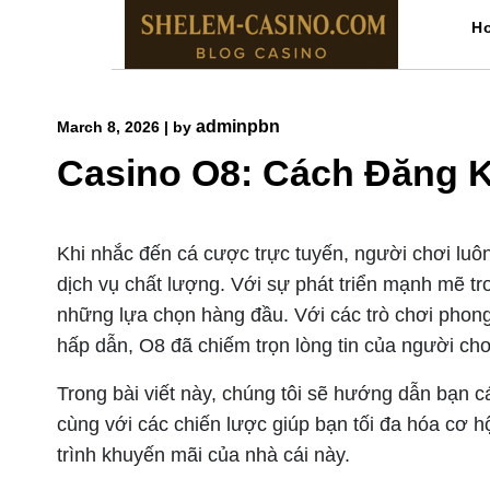
Skip
H
to
content
adminpbn
March 8, 2026
|
by
Casino O8: Cách Đăng K
Khi nhắc đến cá cược trực tuyến, người chơi luôn
dịch vụ chất lượng. Với sự phát triển mạnh mẽ tr
những lựa chọn hàng đầu. Với các trò chơi phong
hấp dẫn, O8 đã chiếm trọn lòng tin của người chơ
Trong bài viết này, chúng tôi sẽ hướng dẫn bạn c
cùng với các chiến lược giúp bạn tối đa hóa cơ 
trình khuyến mãi của nhà cái này.