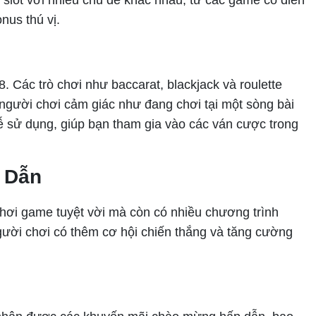
ò slot với nhiều chủ đề khác nhau, từ các game cổ điển
nus thú vị.
 Các trò chơi như baccarat, blackjack và roulette
 người chơi cảm giác như đang chơi tại một sòng bài
 dễ sử dụng, giúp bạn tham gia vào các ván cược trong
p Dẫn
ơi game tuyệt vời mà còn có nhiều chương trình
ười chơi có thêm cơ hội chiến thắng và tăng cường