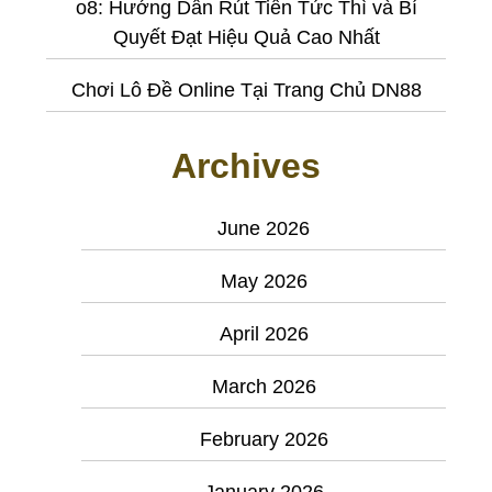
o8: Hướng Dẫn Rút Tiền Tức Thì và Bí
Quyết Đạt Hiệu Quả Cao Nhất
Chơi Lô Đề Online Tại Trang Chủ DN88
Archives
June 2026
May 2026
April 2026
March 2026
February 2026