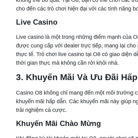
không thể bỏ qua. Tại O8, bạn có thể chơi các tr
cho đến các trò chơi hiện đại với các tính năng bo
Live Casino
Live casino là một trong những điểm mạnh của O8.
được cung cấp với dealer trực tiếp, mang lại cho
thực tế. Trò chơi live casino tại O8 có giao diện
thời gian thực mà không cần rời khỏi nhà.
3. Khuyến Mãi Và Ưu Đãi Hấ
Casino O8 không chỉ mang đến một môi trường ch
khuyến mãi hấp dẫn. Các khuyến mãi này giúp ng
trải nghiệm cá cược.
Khuyến Mãi Chào Mừng