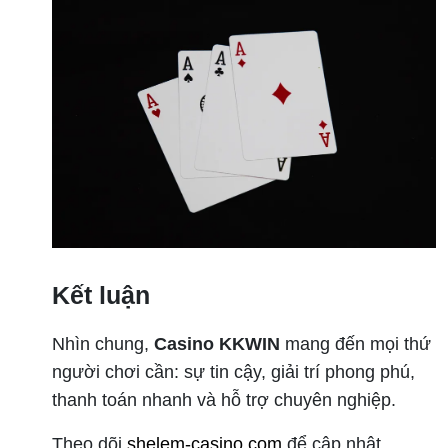
Kết luận
Nhìn chung,
Casino KKWIN
mang đến mọi thứ
người chơi cần: sự tin cậy, giải trí phong phú,
thanh toán nhanh và hỗ trợ chuyên nghiệp.
Theo dõi
shelem-casino.com
để cập nhật