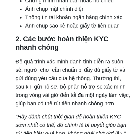
Chứng minh nhân dân hoặc hộ chiếu
Ảnh chụp mặt chính diện
Thông tin tài khoản ngân hàng chính xác
Ảnh chụp sao kê hoặc giấy tờ liên quan
2. Các bước hoàn thiện KYC
nhanh chóng
Để quá trình xác minh danh tính diễn ra suôn
sẻ, người chơi cần chuẩn bị đầy đủ giấy tờ và
gửi đúng yêu cầu của hệ thống. Thường thì,
sau khi gửi hồ sơ, bộ phận hỗ trợ sẽ xác minh
trong vòng vài giờ đến tối đa một ngày làm việc,
giúp bạn có thể rút tiền nhanh chóng hơn.
“Hãy dành chút thời gian để hoàn thiện KYC
sớm nhất có thể, đó chính là bí quyết giúp bạn
rút tiền hiệu quả hơn, không phải chờ đợi lâu.”