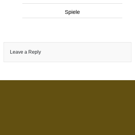
Spiele
Leave a Reply