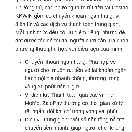
Thường thì, các phương thức rút tiền tại Casino
KKWIN gồm có chuyển khoản ngân hàng, ví
điện tử và các dịch vụ thanh toán trung gian.
Mỗi hình thức đều có ưu điểm riêng, nhưng để
đạt được tốc độ tối đa, người chơi cần lựa chọn
phương thức phù hợp với điều kiện của mình.
Chuyển khoản ngân hàng: Phù hợp với
người chơi muốn rút tiền về tài khoản ngân
hàng nội địa nhanh chóng, thường trong
vòng 30 phút đến 1 giờ.
Ví điện tử: Thanh toán qua các ví như
MoMo, ZaloPay thường có thời gian xử lý
rất ngắn, đôi khi chỉ trong vòng vài phút.
Dịch vụ trung gian: Một số nền tảng hỗ trợ
chuyển tiền nhanh, giúp người chơi không