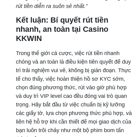
rút tiền diễn ra suôn sẻ nhất.”
Kết luận: Bí quyết rút tiền
nhanh, an toàn tại Casino
KKWIN
Trong thế giới cá cược, việc rút tiền nhanh
chóng và an toàn là điều kiện tiên quyết để duy
trì trải nghiệm vui vẻ, không bị gián đoạn. Thực
tế cho thấy, việc hoàn thiện hồ sơ KYC sớm,
chọn đúng phương thức, rút vào giờ phù hợp
và duy trì VIP level cao đều đóng vai trò quan
trọng. Hãy bắt đầu từ việc chuẩn bị kỹ lưỡng
các giấy tờ, lựa chọn phương thức phù hợp, và
liên hệ hỗ trợ khi cần thiết để mọi giao dịch của
bạn luôn trôi chảy như một bộ phim bom tấn