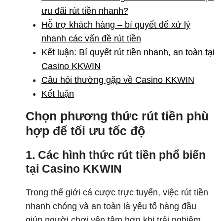
ưu đãi rút tiền nhanh?
Hỗ trợ khách hàng – bí quyết để xử lý
nhanh các vấn đề rút tiền
Kết luận: Bí quyết rút tiền nhanh, an toàn tại
Casino KKWIN
Câu hỏi thường gặp về Casino KKWIN
Kết luận
Chọn phương thức rút tiền phù
hợp để tối ưu tốc độ
1. Các hình thức rút tiền phổ biến
tại Casino KKWIN
Trong thế giới cá cược trực tuyến, việc rút tiền
nhanh chóng và an toàn là yếu tố hàng đầu
giúp người chơi yên tâm hơn khi trải nghiệm.