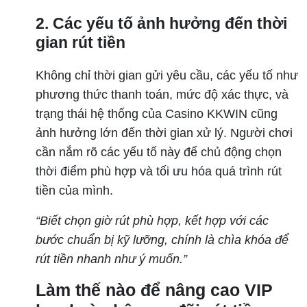
2. Các yếu tố ảnh hưởng đến thời
gian rút tiền
Không chỉ thời gian gửi yêu cầu, các yếu tố như
phương thức thanh toán, mức độ xác thực, và
trạng thái hệ thống của Casino KKWIN cũng
ảnh hưởng lớn đến thời gian xử lý. Người chơi
cần nắm rõ các yếu tố này để chủ động chọn
thời điểm phù hợp và tối ưu hóa quá trình rút
tiền của mình.
“Biết chọn giờ rút phù hợp, kết hợp với các
bước chuẩn bị kỹ lưỡng, chính là chìa khóa để
rút tiền nhanh như ý muốn.”
Làm thế nào để nâng cao VIP