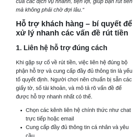
của các dịch vụ nhanh, tiện lợi, giúp bạn rút tiền
mà không phải chờ đợi lâu.”
Hỗ trợ khách hàng – bí quyết để
xử lý nhanh các vấn đề rút tiền
1. Liên hệ hỗ trợ đúng cách
Khi gặp sự cố về rút tiền, việc liên hệ đúng bộ
phận hỗ trợ và cung cấp đầy đủ thông tin là yếu
tố quyết định. Người chơi nên chuẩn bị sẵn các
giấy tờ, số tài khoản, và mô tả rõ vấn đề để
được hỗ trợ nhanh nhất có thể.
Chọn các kênh liên hệ chính thức như chat
trực tiếp hoặc email
Cung cấp đầy đủ thông tin cá nhân và yêu
cầu