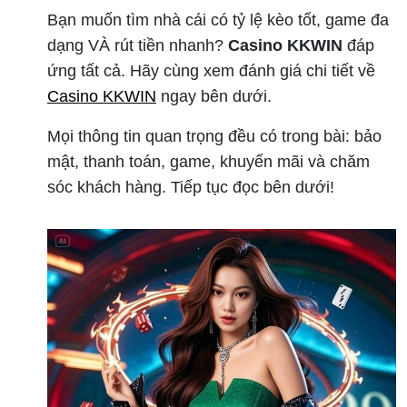
Bạn muốn tìm nhà cái có tỷ lệ kèo tốt, game đa
dạng VÀ rút tiền nhanh?
Casino KKWIN
đáp
ứng tất cả. Hãy cùng xem đánh giá chi tiết về
Casino KKWIN
ngay bên dưới.
Mọi thông tin quan trọng đều có trong bài: bảo
mật, thanh toán, game, khuyến mãi và chăm
sóc khách hàng. Tiếp tục đọc bên dưới!