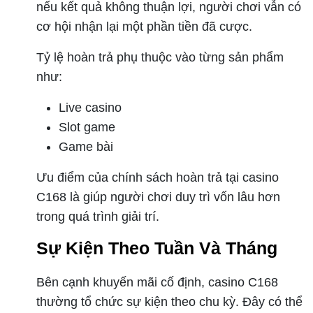
nếu kết quả không thuận lợi, người chơi vẫn có
cơ hội nhận lại một phần tiền đã cược.
Tỷ lệ hoàn trả phụ thuộc vào từng sản phẩm
như:
Live casino
Slot game
Game bài
Ưu điểm của chính sách hoàn trả tại casino
C168 là giúp người chơi duy trì vốn lâu hơn
trong quá trình giải trí.
Sự Kiện Theo Tuần Và Tháng
Bên cạnh khuyến mãi cố định, casino C168
thường tổ chức sự kiện theo chu kỳ. Đây có thể