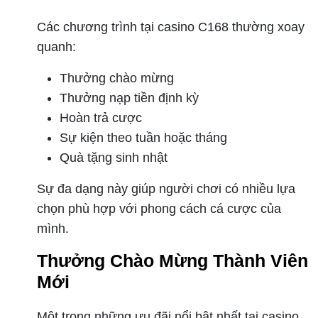
Các chương trình tại casino C168 thường xoay
quanh:
Thưởng chào mừng
Thưởng nạp tiền định kỳ
Hoàn trả cược
Sự kiện theo tuần hoặc tháng
Quà tặng sinh nhật
Sự đa dạng này giúp người chơi có nhiều lựa
chọn phù hợp với phong cách cá cược của
mình.
Thưởng Chào Mừng Thành Viên
Mới
Một trong những ưu đãi nổi bật nhất tại casino