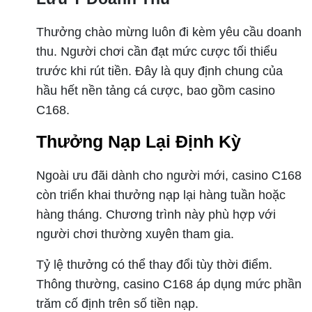
Thưởng chào mừng luôn đi kèm yêu cầu doanh
thu. Người chơi cần đạt mức cược tối thiểu
trước khi rút tiền. Đây là quy định chung của
hầu hết nền tảng cá cược, bao gồm casino
C168.
Thưởng Nạp Lại Định Kỳ
Ngoài ưu đãi dành cho người mới, casino C168
còn triển khai thưởng nạp lại hàng tuần hoặc
hàng tháng. Chương trình này phù hợp với
người chơi thường xuyên tham gia.
Tỷ lệ thưởng có thể thay đổi tùy thời điểm.
Thông thường, casino C168 áp dụng mức phần
trăm cố định trên số tiền nạp.