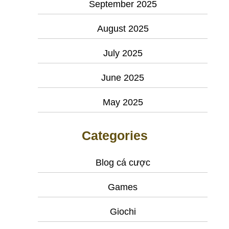
September 2025
August 2025
July 2025
June 2025
May 2025
Categories
Blog cá cược
Games
Giochi