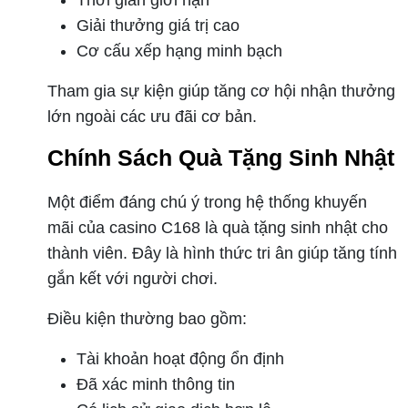
Thời gian giới hạn
Giải thưởng giá trị cao
Cơ cấu xếp hạng minh bạch
Tham gia sự kiện giúp tăng cơ hội nhận thưởng
lớn ngoài các ưu đãi cơ bản.
Chính Sách Quà Tặng Sinh Nhật
Một điểm đáng chú ý trong hệ thống khuyến
mãi của casino C168 là quà tặng sinh nhật cho
thành viên. Đây là hình thức tri ân giúp tăng tính
gắn kết với người chơi.
Điều kiện thường bao gồm:
Tài khoản hoạt động ổn định
Đã xác minh thông tin