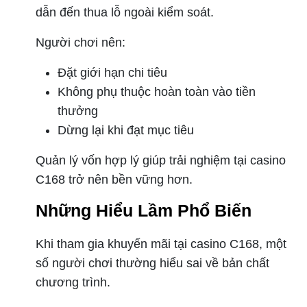
dẫn đến thua lỗ ngoài kiểm soát.
Người chơi nên:
Đặt giới hạn chi tiêu
Không phụ thuộc hoàn toàn vào tiền
thưởng
Dừng lại khi đạt mục tiêu
Quản lý vốn hợp lý giúp trải nghiệm tại casino
C168 trở nên bền vững hơn.
Những Hiểu Lầm Phổ Biến
Khi tham gia khuyến mãi tại casino C168, một
số người chơi thường hiểu sai về bản chất
chương trình.