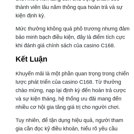
thành viên lâu năm thông qua hoàn trả và sự
kiện định kỳ.
Mức thưởng không quá phô trương nhưng đảm
bảo minh bạch điều kiện, đây là điểm tích cực
khi đánh giá chính sách của casino C168.
Kết Luận
Khuyến mãi là một phần quan trọng trong chiến
lược phát triển của casino C168. Từ thưởng
chào mừng, nạp lại định kỳ đến hoàn trả cược
và sự kiện tháng, hệ thống ưu đãi mang đến
nhiều cơ hội gia tăng giá trị cho người chơi.
Tuy nhiên, để tận dụng hiệu quả, người tham
gia cần đọc kỹ điều khoản, hiểu rõ yêu cầu