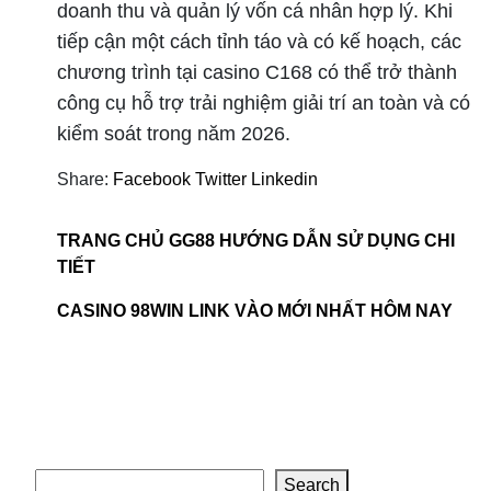
doanh thu và quản lý vốn cá nhân hợp lý. Khi
tiếp cận một cách tỉnh táo và có kế hoạch, các
chương trình tại casino C168 có thể trở thành
công cụ hỗ trợ trải nghiệm giải trí an toàn và có
kiểm soát trong năm 2026.
Share:
Facebook
Twitter
Linkedin
TRANG CHỦ GG88 HƯỚNG DẪN SỬ DỤNG CHI
TIẾT
CASINO 98WIN LINK VÀO MỚI NHẤT HÔM NAY
Search
Search