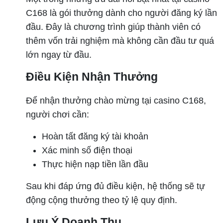
C168 là gói thưởng dành cho người đăng ký lần
đầu. Đây là chương trình giúp thành viên có
thêm vốn trải nghiệm mà không cần đầu tư quá
lớn ngay từ đầu.
Điều Kiện Nhận Thưởng
Để nhận thưởng chào mừng tại casino C168,
người chơi cần:
Hoàn tất đăng ký tài khoản
Xác minh số điện thoại
Thực hiện nạp tiền lần đầu
Sau khi đáp ứng đủ điều kiện, hệ thống sẽ tự
động cộng thưởng theo tỷ lệ quy định.
Lưu Ý Doanh Thu