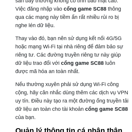
sân bay thường không có tính bảo mật cao.
Việc đăng nhập vào
cổng game SC88
thông
qua các mạng này tiềm ẩn rất nhiều rủi ro bị
nghe lén dữ liệu.
Thay vào đó, bạn nên sử dụng kết nối 4G/5G
hoặc mạng Wi-Fi tại nhà riêng để đảm bảo sự
riêng tư. Các đường truyền riêng tư này giúp
dữ liệu trao đổi với
cổng game SC88
luôn
được mã hóa an toàn nhất.
Nếu thường xuyên phải sử dụng Wi-Fi công
cộng, hãy cân nhắc dùng thêm các dịch vụ VPN
uy tín. Điều này tạo ra một đường ống truyền tải
dữ liệu an toàn cho tài khoản
cổng game SC88
của bạn.
Quản lý thông tin cá nhân thận