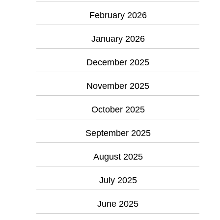
February 2026
January 2026
December 2025
November 2025
October 2025
September 2025
August 2025
July 2025
June 2025