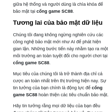
giữa hệ thống và người dùng là chìa khóa để
bảo mật tại
cổng game SC88
.
Tương lai của bảo mật dữ liệu
Chúng tôi đang không ngừng nghiên cứu các
công nghệ bảo mật mới như AI để phát hiện
gian lận. Những bước tiến này nhằm tạo ra một
môi trường an toàn tuyệt đối cho người chơi tại
cổng game SC88
.
Mục tiêu của chúng tôi là trở thành địa chỉ cá
cược an toàn nhất trên thị trường hiện nay. Sự
tin tưởng của bạn chính là động lực để
cổng
game SC88
hoàn thiện các tiêu chuẩn bảo mật.
Hãy tin tưởng rằng mọi dữ liệu của bạn đều