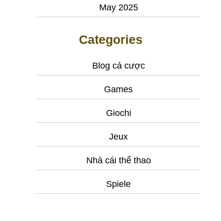
May 2025
Categories
Blog cá cược
Games
Giochi
Jeux
Nhà cái thể thao
Spiele