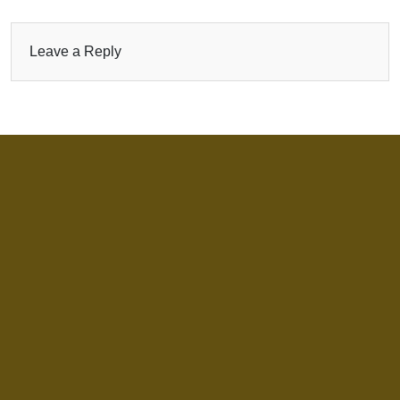
Leave a Reply