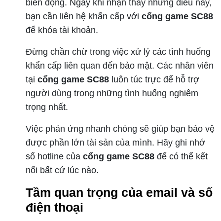
biến động. Ngay khi nhận thấy những điều này,
bạn cần liên hệ khẩn cấp với
cổng game SC88
để khóa tài khoản.
Đừng chần chừ trong việc xử lý các tình huống
khẩn cấp liên quan đến bảo mật. Các nhân viên
tại
cổng game SC88
luôn túc trực để hỗ trợ
người dùng trong những tình huống nghiêm
trọng nhất.
Việc phản ứng nhanh chóng sẽ giúp bạn bảo vệ
được phần lớn tài sản của mình. Hãy ghi nhớ
số hotline của
cổng game SC88
để có thể kết
nối bất cứ lúc nào.
Tầm quan trọng của email và số
điện thoại