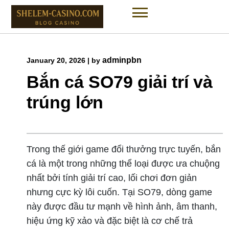
Skip
to
content
adminpbn
January 20, 2026
|
by
Bắn cá SO79 giải trí và
trúng lớn
Trong thế giới game đổi thưởng trực tuyến, bắn
cá là một trong những thể loại được ưa chuộng
nhất bởi tính giải trí cao, lối chơi đơn giản
nhưng cực kỳ lôi cuốn. Tại SO79, dòng game
này được đầu tư mạnh về hình ảnh, âm thanh,
hiệu ứng kỹ xảo và đặc biệt là cơ chế trả