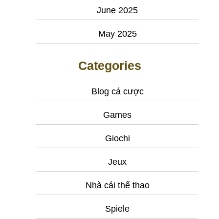
June 2025
May 2025
Categories
Blog cá cược
Games
Giochi
Jeux
Nhà cái thể thao
Spiele