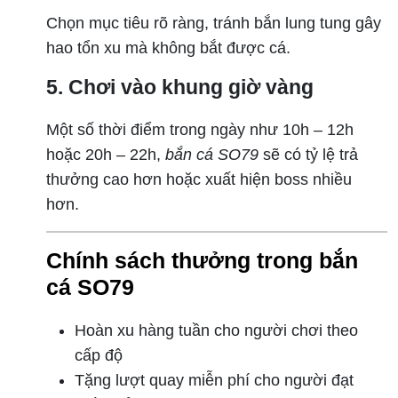
Chọn mục tiêu rõ ràng, tránh bắn lung tung gây
hao tổn xu mà không bắt được cá.
5. Chơi vào khung giờ vàng
Một số thời điểm trong ngày như 10h – 12h
hoặc 20h – 22h,
bắn cá SO79
sẽ có tỷ lệ trả
thưởng cao hơn hoặc xuất hiện boss nhiều
hơn.
Chính sách thưởng trong bắn
cá SO79
Hoàn xu hàng tuần cho người chơi theo
cấp độ
Tặng lượt quay miễn phí cho người đạt