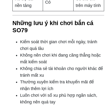
Có
nền tảng
trên máy tính
Những lưu ý khi chơi bắn cá
SO79
Kiểm soát thời gian chơi mỗi ngày, tránh
chơi quá lâu
Không nên chơi khi đang căng thẳng hoặc
mất kiểm soát
Không chia sẻ tài khoản cho người khác để
tránh mất xu
Thường xuyên kiểm tra khuyến mãi để
nhận thêm lợi ích
Luôn chơi với số xu phù hợp ngân sách,
không nên quá tay