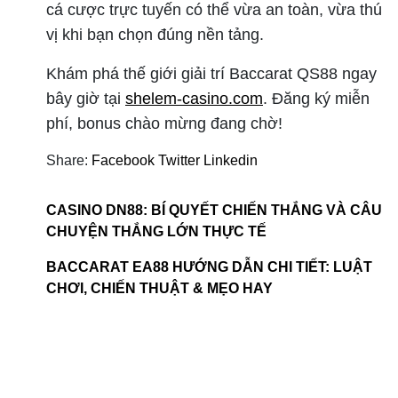
cá cược trực tuyến có thể vừa an toàn, vừa thú
vị khi bạn chọn đúng nền tảng.
Khám phá thế giới giải trí Baccarat QS88 ngay
bây giờ tại
shelem-casino.com
. Đăng ký miễn
phí, bonus chào mừng đang chờ!
Share:
Facebook
Twitter
Linkedin
CASINO DN88: BÍ QUYẾT CHIẾN THẮNG VÀ CÂU
CHUYỆN THẮNG LỚN THỰC TẾ
BACCARAT EA88 HƯỚNG DẪN CHI TIẾT: LUẬT
CHƠI, CHIẾN THUẬT & MẸO HAY