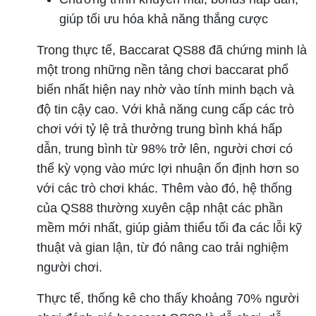
giúp tối ưu hóa khả năng thắng cược
Trong thực tế, Baccarat QS88 đã chứng minh là
một trong những nền tảng chơi baccarat phổ
biến nhất hiện nay nhờ vào tính minh bạch và
độ tin cậy cao. Với khả năng cung cấp các trò
chơi với tỷ lệ trả thưởng trung bình khá hấp
dẫn, trung bình từ 98% trở lên, người chơi có
thể kỳ vọng vào mức lợi nhuận ổn định hơn so
với các trò chơi khác. Thêm vào đó, hệ thống
của QS88 thường xuyên cập nhật các phần
mềm mới nhất, giúp giảm thiểu tối đa các lỗi kỹ
thuật và gian lận, từ đó nâng cao trải nghiệm
người chơi.
Thực tế, thống kê cho thấy khoảng 70% người