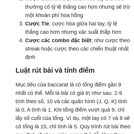
thường có tỷ lệ thắng cao hơn nhưng sẽ trừ
một khoản phí hoa hồng
Cược Tie
: cược hòa giữa hai tay, tỷ lệ
thắng cao hơn nhưng xác suất thấp hơn
Cược các combo đặc biệt
: như cược theo
streak hoặc cược theo các chiến thuật nhất
định
Luật rút bài và tính điểm
Mục tiêu của baccarat là có tổng điểm gần 9
nhất có thể. Mỗi lá bài có giá trị như sau: 2-9
tính theo số, 10 và các quân hình (J, Q, K) tính
là 0, A tính là 1. Khi tổng điểm vượt quá 9, chỉ
lấy số cuối của tổng. Ví dụ, một tay có 7 và 8 sẽ
có tổng là 15, chỉ tính là 5. Quy trình rút bài theo