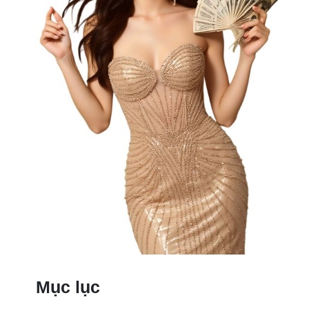
Mục lục