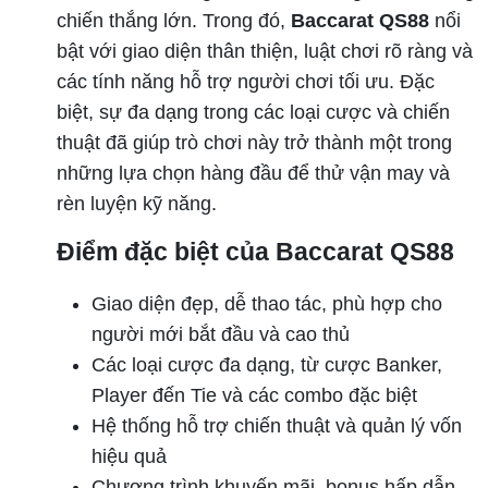
chiến thắng lớn. Trong đó,
Baccarat QS88
nổi
bật với giao diện thân thiện, luật chơi rõ ràng và
các tính năng hỗ trợ người chơi tối ưu. Đặc
biệt, sự đa dạng trong các loại cược và chiến
thuật đã giúp trò chơi này trở thành một trong
những lựa chọn hàng đầu để thử vận may và
rèn luyện kỹ năng.
Điểm đặc biệt của Baccarat QS88
Giao diện đẹp, dễ thao tác, phù hợp cho
người mới bắt đầu và cao thủ
Các loại cược đa dạng, từ cược Banker,
Player đến Tie và các combo đặc biệt
Hệ thống hỗ trợ chiến thuật và quản lý vốn
hiệu quả
Chương trình khuyến mãi, bonus hấp dẫn,