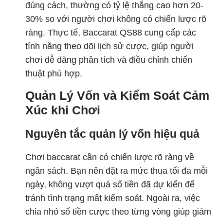
đúng cách, thường có tỷ lệ thắng cao hơn 20-
30% so với người chơi không có chiến lược rõ
ràng. Thực tế, Baccarat QS88 cung cấp các
tính năng theo dõi lịch sử cược, giúp người
chơi dễ dàng phân tích và điều chỉnh chiến
thuật phù hợp.
Quản Lý Vốn và Kiểm Soát Cảm
Xúc khi Chơi
Nguyên tắc quản lý vốn hiệu quả
Chơi baccarat cần có chiến lược rõ ràng về
ngân sách. Bạn nên đặt ra mức thua tối đa mỗi
ngày, không vượt quá số tiền đã dự kiến để
tránh tình trạng mất kiểm soát. Ngoài ra, việc
chia nhỏ số tiền cược theo từng vòng giúp giảm