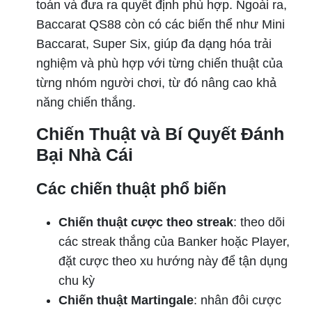
toán và đưa ra quyết định phù hợp. Ngoài ra,
Baccarat QS88 còn có các biến thể như Mini
Baccarat, Super Six, giúp đa dạng hóa trải
nghiệm và phù hợp với từng chiến thuật của
từng nhóm người chơi, từ đó nâng cao khả
năng chiến thắng.
Chiến Thuật và Bí Quyết Đánh
Bại Nhà Cái
Các chiến thuật phổ biến
Chiến thuật cược theo streak
: theo dõi
các streak thắng của Banker hoặc Player,
đặt cược theo xu hướng này để tận dụng
chu kỳ
Chiến thuật Martingale
: nhân đôi cược