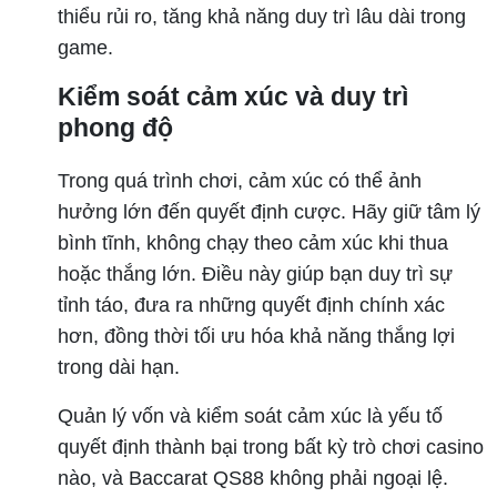
thiểu rủi ro, tăng khả năng duy trì lâu dài trong
game.
Kiểm soát cảm xúc và duy trì
phong độ
Trong quá trình chơi, cảm xúc có thể ảnh
hưởng lớn đến quyết định cược. Hãy giữ tâm lý
bình tĩnh, không chạy theo cảm xúc khi thua
hoặc thắng lớn. Điều này giúp bạn duy trì sự
tỉnh táo, đưa ra những quyết định chính xác
hơn, đồng thời tối ưu hóa khả năng thắng lợi
trong dài hạn.
Quản lý vốn và kiểm soát cảm xúc là yếu tố
quyết định thành bại trong bất kỳ trò chơi casino
nào, và Baccarat QS88 không phải ngoại lệ.