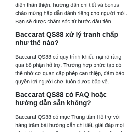
diện thân thiện, hướng dẫn chi tiết và bonus
chào mừng hấp dẫn dành riêng cho người mới.
Bạn sẽ được chăm sóc từ bước đầu tiên.
Baccarat QS88 xử lý tranh chấp
như thế nào?
Baccarat QS88 có quy trình khiếu nại rõ ràng
qua bộ phận hỗ trợ. Trường hợp phức tạp có
thể nhờ cơ quan cấp phép can thiệp, đảm bảo
quyền lợi người chơi luôn được bảo vệ.
Baccarat QS88 có FAQ hoặc
hướng dẫn sẵn không?
Baccarat QS88 có mục Trung tâm Hỗ trợ với
hàng trăm bài hướng dẫn chi tiết, giải đáp mọi