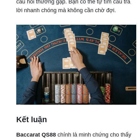
câu hỏi thường gặp. Bạn có thể tự tìm câu trả
lời nhanh chóng mà không cần chờ đợi.
Kết luận
Baccarat QS88
chính là minh chứng cho thấy