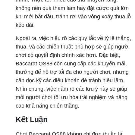
không nên quá tham lam hay đặt cược quá lớn
khi mới bắt đầu, tránh rơi vào vòng xoáy thua lỗ
kéo dài.
Ngoài ra, việc hiểu rõ các quy tắc về tỷ lệ thắng,
thua, và các chiến thuật phù hợp sẽ giúp người
chơi có quyết định chính xác hơn. Đặc biệt,
Baccarat QS88 còn cung cấp các khuyến mãi,
thưởng để hỗ trợ tối đa cho người chơi, nhưng
cần đọc kỹ các điều khoản để tránh hiểu lầm.
Nhìn chung, việc nắm rõ các lưu ý này sẽ giúp
mỗi người chơi tối ưu hóa trải nghiệm và nâng
cao khả năng chiến thắng.
Kết Luận
Chơi Baccarat QS88 không chỉ đơn thuần là