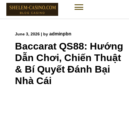
Skip
to
content
adminpbn
June 3, 2026
|
by
Baccarat QS88: Hướng
Dẫn Chơi, Chiến Thuật
& Bí Quyết Đánh Bại
Nhà Cái